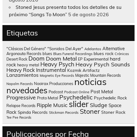
Stoned Jesus presenta todos los detalles de su
próximo “Songs To Moon”
5 de agosto 2026
Etiquetas
Alternative
"Clásicos Del Género"
"Sonidos Del Ayer"
Adelantos
blues rock
Argonauta Records
blues
Blues Funeral Recordings
Crónicas
Doom
Doom Metal
hard
Experimental
Desert Rock
EP
Heavy Psych
Heavy Psych Sounds
rock
heavy metal
Heavy Rock
Instrumental
Kozmik Artifactz
Lanzamientos
Majestic Mountain Records
Magnetic Eye Records
noticias
Nooirax Producciones
Napalm Records
novedades
Post Metal
Podcast
Podcast Online
Psychedelic
Progressive
Psychedelic Rock
Proto Metal
slider
Sludge
Ripple Music
Space
Relapse Records
Stoner
Rock
Spinda Records
Stoner Rock
Stickman Records
Tee Pee Records
Publicaciones por Fecha