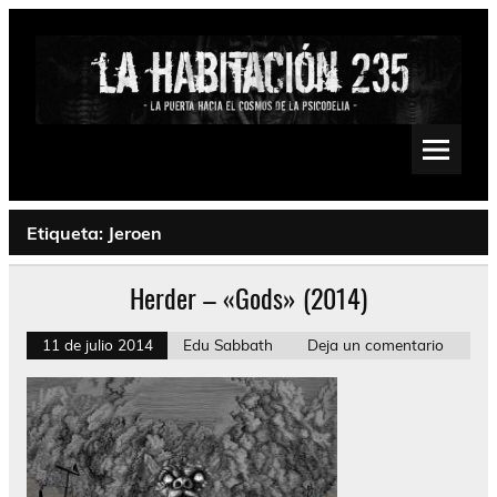
Saltar
al
contenido
La Habitación 235
Psychedelic, Stoner, Doom, Sludge, Fuzz, Space, Drone
Etiqueta:
Jeroen
Herder – «Gods» (2014)
11 de julio 2014
Edu Sabbath
Deja un comentario