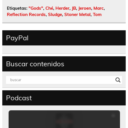
Etiquetas:
"Gods"
,
Ché
,
Herder
,
JB
,
Jeroen
,
Marc
,
Reflection Records
,
Sludge
,
Stoner Metal
,
Tom
PayPal
Buscar contenidos
Podcast