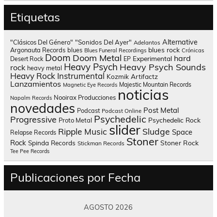
Etiquetas
Alternative
"Clásicos Del Género"
"Sonidos Del Ayer"
Adelantos
blues rock
Argonauta Records
blues
Blues Funeral Recordings
Crónicas
Doom
Doom Metal
hard
Experimental
Desert Rock
EP
Heavy Psych
Heavy Psych Sounds
rock
heavy metal
Heavy Rock
Instrumental
Kozmik Artifactz
Lanzamientos
Majestic Mountain Records
Magnetic Eye Records
noticias
Nooirax Producciones
Napalm Records
novedades
Post Metal
Podcast
Podcast Online
Psychedelic
Progressive
Psychedelic Rock
Proto Metal
slider
Sludge
Ripple Music
Space
Relapse Records
Stoner
Rock
Spinda Records
Stoner Rock
Stickman Records
Tee Pee Records
Publicaciones por Fecha
AGOSTO 2026