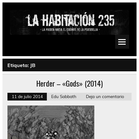
Saltar
al
contenido
La Habitación 235
Psychedelic, Stoner, Doom, Sludge, Fuzz, Space, Drone
Etiqueta:
JB
Herder – «Gods» (2014)
11 de julio 2014
Edu Sabbath
Deja un comentario