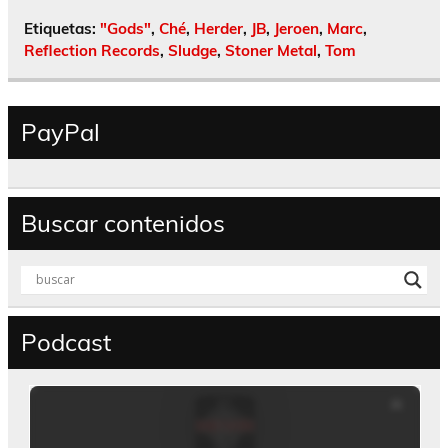
Etiquetas:
"Gods"
,
Ché
,
Herder
,
JB
,
Jeroen
,
Marc
,
Reflection Records
,
Sludge
,
Stoner Metal
,
Tom
PayPal
Buscar contenidos
Podcast