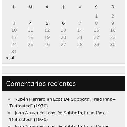
L
M
X
J
V
S
D
1
2
3
4
5
6
7
8
9
10
11
12
13
14
15
16
17
18
19
20
21
22
23
24
25
26
27
28
29
30
31
« Jul
Comentarios recientes
Rubén Herrera
en
Ecos De Sabbath; Frijid Pink –
“Defrosted” (1970)
Juan Araya
en
Ecos De Sabbath; Frijid Pink –
“Defrosted” (1970)
Juan Araya
en
Ecos De Sabbath; Frijid Pink –