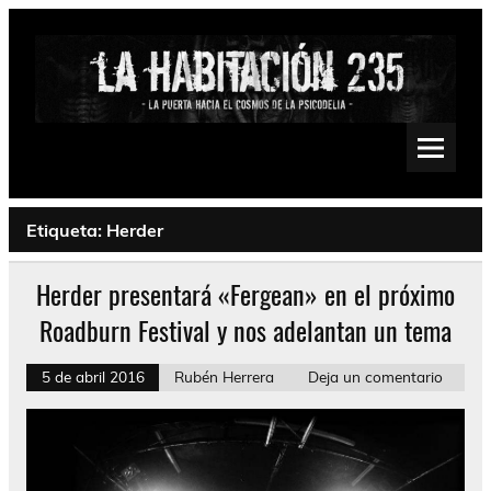
Saltar
al
contenido
La Habitación 235
Psychedelic, Stoner, Doom, Sludge, Fuzz, Space, Drone
Etiqueta:
Herder
Herder presentará «Fergean» en el próximo
Roadburn Festival y nos adelantan un tema
5 de abril 2016
Rubén Herrera
Deja un comentario