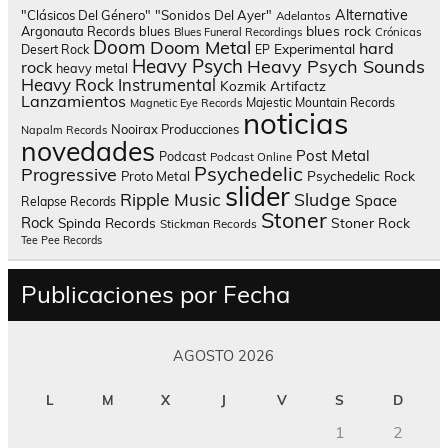
Alternative
"Clásicos Del Género"
"Sonidos Del Ayer"
Adelantos
blues rock
Argonauta Records
blues
Blues Funeral Recordings
Crónicas
Doom
Doom Metal
hard
Experimental
Desert Rock
EP
Heavy Psych
Heavy Psych Sounds
rock
heavy metal
Heavy Rock
Instrumental
Kozmik Artifactz
Lanzamientos
Majestic Mountain Records
Magnetic Eye Records
noticias
Nooirax Producciones
Napalm Records
novedades
Post Metal
Podcast
Podcast Online
Psychedelic
Progressive
Psychedelic Rock
Proto Metal
slider
Sludge
Ripple Music
Space
Relapse Records
Stoner
Rock
Spinda Records
Stoner Rock
Stickman Records
Tee Pee Records
Publicaciones por Fecha
AGOSTO 2026
L
M
X
J
V
S
D
1
2