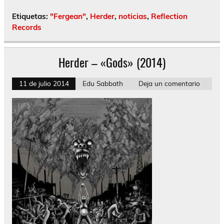
Etiquetas:
"Fergean"
,
Herder
,
noticias
,
Reflection
Records
Herder – «Gods» (2014)
11 de julio 2014
Edu Sabbath
Deja un comentario