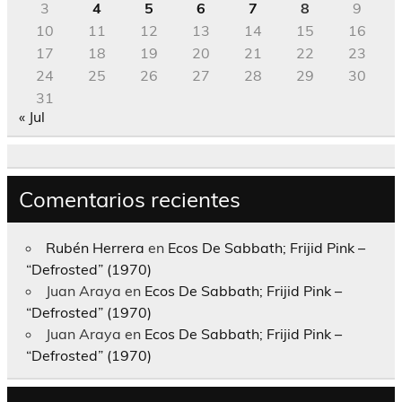
3
4
5
6
7
8
9
10
11
12
13
14
15
16
17
18
19
20
21
22
23
24
25
26
27
28
29
30
31
« Jul
Comentarios recientes
Rubén Herrera
en
Ecos De Sabbath; Frijid Pink –
“Defrosted” (1970)
Juan Araya
en
Ecos De Sabbath; Frijid Pink –
“Defrosted” (1970)
Juan Araya
en
Ecos De Sabbath; Frijid Pink –
“Defrosted” (1970)