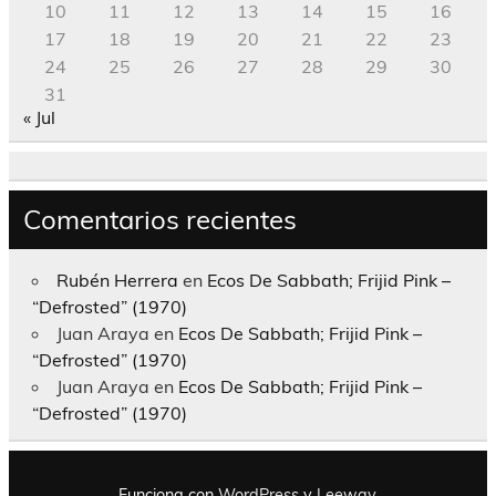
10
11
12
13
14
15
16
17
18
19
20
21
22
23
24
25
26
27
28
29
30
31
« Jul
Comentarios recientes
Rubén Herrera
en
Ecos De Sabbath; Frijid Pink –
“Defrosted” (1970)
Juan Araya
en
Ecos De Sabbath; Frijid Pink –
“Defrosted” (1970)
Juan Araya
en
Ecos De Sabbath; Frijid Pink –
“Defrosted” (1970)
Funciona con
WordPress
y
Leeway
.