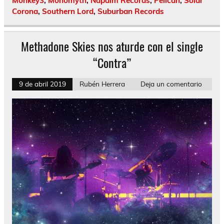
Monkey3
,
Monomyth
,
Napalm Records
,
Pelican
,
Solar
Corona
,
Southern Lord
,
Suburban Records
Methadone Skies nos aturde con el single
“Contra”
9 de abril 2019
Rubén Herrera
Deja un comentario