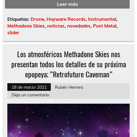
Leer más
Etiquetas:
Drone
,
Hayware Records
,
Instrumental
,
Methadone Skies
,
noticias
,
novedades
,
Post Metal
,
slider
Los atmosféricos Methadone Skies nos
presentan todos los detalles de su próxima
epopeya; “Retrofuture Caveman”
18 de marzo 2021
Rubén Herrera
Deja un comentario