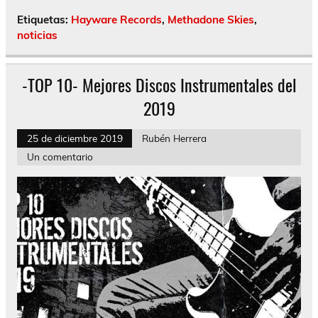
Etiquetas:
Hayware Records
,
Methadone Skies
,
noticias
-TOP 10- Mejores Discos Instrumentales del
2019
25 de diciembre 2019
Rubén Herrera
Un comentario