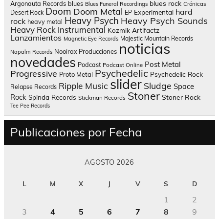
blues rock
Argonauta Records
blues
Blues Funeral Recordings
Crónicas
Doom
Doom Metal
hard
Experimental
Desert Rock
EP
Heavy Psych
Heavy Psych Sounds
rock
heavy metal
Heavy Rock
Instrumental
Kozmik Artifactz
Lanzamientos
Majestic Mountain Records
Magnetic Eye Records
noticias
Nooirax Producciones
Napalm Records
novedades
Post Metal
Podcast
Podcast Online
Psychedelic
Progressive
Psychedelic Rock
Proto Metal
slider
Sludge
Ripple Music
Space
Relapse Records
Stoner
Rock
Spinda Records
Stoner Rock
Stickman Records
Tee Pee Records
Publicaciones por Fecha
AGOSTO 2026
L
M
X
J
V
S
D
1
2
3
4
5
6
7
8
9