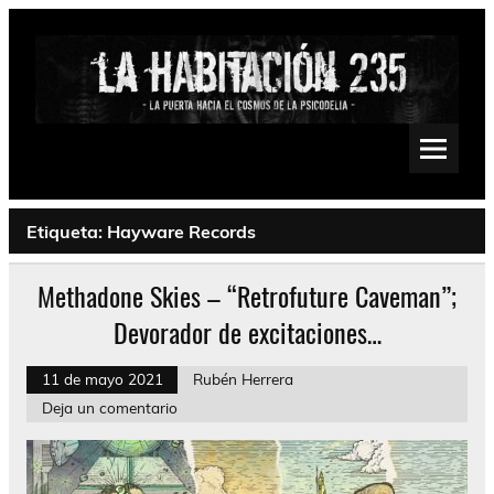
Saltar
al
contenido
La Habitación 235
Psychedelic, Stoner, Doom, Sludge, Fuzz, Space, Drone
Etiqueta:
Hayware Records
Methadone Skies – “Retrofuture Caveman”;
Devorador de excitaciones…
11 de mayo 2021
Rubén Herrera
Deja un comentario