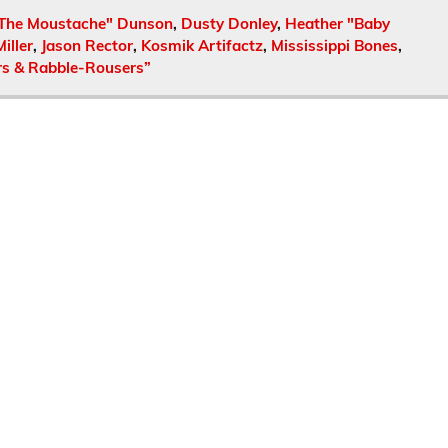
"The Moustache" Dunson
,
Dusty Donley
,
Heather "Baby
iller
,
Jason Rector
,
Kosmik Artifactz
,
Mississippi Bones
,
s & Rabble​-​Rousers”