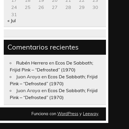
17
18
19
20
21
22
23
24
25
26
27
28
29
30
31
« Jul
Comentarios recientes
Rubén Herrera
en
Ecos De Sabbath;
Frijid Pink – “Defrosted” (1970)
Juan Araya
en
Ecos De Sabbath; Frijid
Pink – “Defrosted” (1970)
Juan Araya
en
Ecos De Sabbath; Frijid
Pink – “Defrosted” (1970)
Funciona con
WordPress
y
Leeway
.