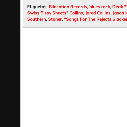
Etiquetas:
Bilocation Records
,
blues rock
,
Derik 
Swiss Pissy Sheets" Collins
,
Jared Collins
,
Jason M
Southern
,
Stoner
,
“Songs For The Rejects Slacker