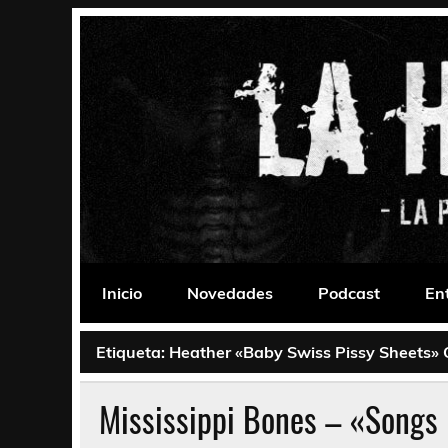
Saltar
al
contenido
La Habitación 235
Psychedelic, Stoner, Doom, Sludge, Fuzz, Space,
Inicio
Novedades
Podcast
En
Etiqueta:
Heather «Baby Swiss Pissy Sheets» C
Mississippi Bones – «Songs F