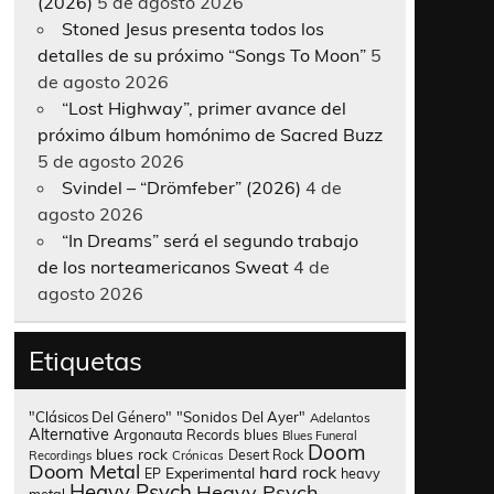
(2026)
5 de agosto 2026
Stoned Jesus presenta todos los
detalles de su próximo “Songs To Moon”
5
de agosto 2026
“Lost Highway”, primer avance del
próximo álbum homónimo de Sacred Buzz
5 de agosto 2026
Svindel – “Drömfeber” (2026)
4 de
agosto 2026
“In Dreams” será el segundo trabajo
de los norteamericanos Sweat
4 de
agosto 2026
Etiquetas
"Clásicos Del Género"
"Sonidos Del Ayer"
Adelantos
Alternative
Argonauta Records
blues
Blues Funeral
Doom
blues rock
Desert Rock
Recordings
Crónicas
Doom Metal
hard rock
Experimental
heavy
EP
Heavy Psych
Heavy Psych