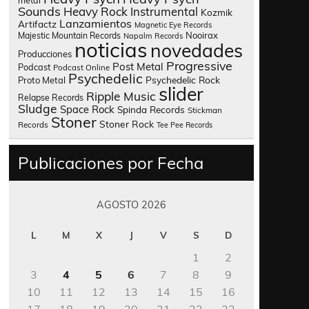
metal
Sounds
Heavy Rock
Instrumental
Kozmik
Lanzamientos
Artifactz
Magnetic Eye Records
Nooirax
Majestic Mountain Records
Napalm Records
noticias
novedades
Producciones
Progressive
Post Metal
Podcast
Podcast Online
Psychedelic
Psychedelic Rock
Proto Metal
slider
Ripple Music
Relapse Records
Sludge
Space Rock
Spinda Records
Stickman
Stoner
Stoner Rock
Records
Tee Pee Records
Publicaciones por Fecha
AGOSTO 2026
L
M
X
J
V
S
D
1
2
3
4
5
6
7
8
9
10
11
12
13
14
15
16