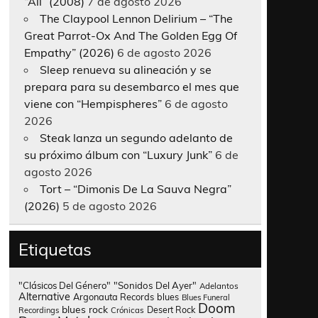
“All” (2008)
7 de agosto 2026
The Claypool Lennon Delirium – “The
Great Parrot-Ox And The Golden Egg Of
Empathy” (2026)
6 de agosto 2026
Sleep renueva su alineación y se
prepara para su desembarco el mes que
viene con “Hempispheres”
6 de agosto
2026
Steak lanza un segundo adelanto de
su próximo álbum con “Luxury Junk”
6 de
agosto 2026
Tort – “Dimonis De La Sauva Negra”
(2026)
5 de agosto 2026
Etiquetas
"Clásicos Del Género"
"Sonidos Del Ayer"
Adelantos
Alternative
Argonauta Records
blues
Blues Funeral
Doom
blues rock
Desert Rock
Recordings
Crónicas