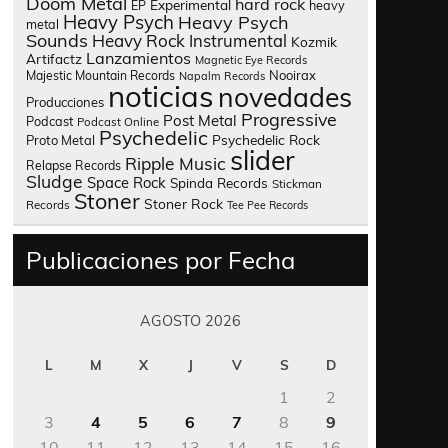
Doom Metal
hard rock
Experimental
heavy
EP
Heavy Psych
Heavy Psych
metal
Sounds
Heavy Rock
Instrumental
Kozmik
Lanzamientos
Artifactz
Magnetic Eye Records
Nooirax
Majestic Mountain Records
Napalm Records
noticias
novedades
Producciones
Progressive
Post Metal
Podcast
Podcast Online
Psychedelic
Psychedelic Rock
Proto Metal
slider
Ripple Music
Relapse Records
Sludge
Space Rock
Spinda Records
Stickman
Stoner
Stoner Rock
Records
Tee Pee Records
Publicaciones por Fecha
AGOSTO 2026
L
M
X
J
V
S
D
1
2
3
4
5
6
7
8
9
10
11
12
13
14
15
16