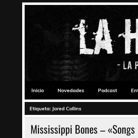
Saltar
al
contenido
La Habitación 235
Psychedelic, Stoner, Doom, Sludge, Fuzz, Space,
Inicio
Novedades
Podcast
En
Etiqueta:
Jared Collins
Mississippi Bones – «Songs F