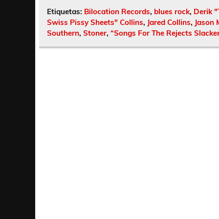
Etiquetas:
Bilocation Records
,
blues rock
,
Derik 
Swiss Pissy Sheets" Collins
,
Jared Collins
,
Jason M
Southern
,
Stoner
,
“Songs For The Rejects Slacker