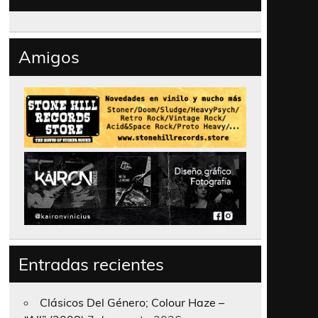
Amigos
Entradas recientes
Clásicos Del Género; Colour Haze –