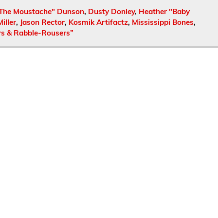
"The Moustache" Dunson
,
Dusty Donley
,
Heather "Baby
iller
,
Jason Rector
,
Kosmik Artifactz
,
Mississippi Bones
,
s & Rabble​-​Rousers”