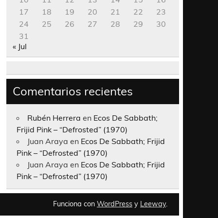
17
18
19
20
21
22
23
24
25
26
27
28
29
30
31
« Jul
Comentarios recientes
Rubén Herrera
en
Ecos De Sabbath;
Frijid Pink – “Defrosted” (1970)
Juan Araya
en
Ecos De Sabbath; Frijid
Pink – “Defrosted” (1970)
Juan Araya
en
Ecos De Sabbath; Frijid
Pink – “Defrosted” (1970)
Funciona con
WordPress
y
Leeway
.