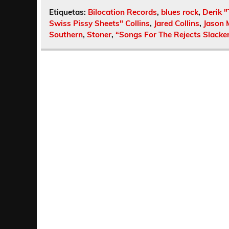
Etiquetas:
Bilocation Records
,
blues rock
,
Derik 
Swiss Pissy Sheets" Collins
,
Jared Collins
,
Jason M
Southern
,
Stoner
,
“Songs For The Rejects Slacker