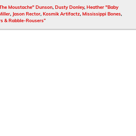
"The Moustache" Dunson
,
Dusty Donley
,
Heather "Baby
iller
,
Jason Rector
,
Kosmik Artifactz
,
Mississippi Bones
,
s & Rabble​-​Rousers”