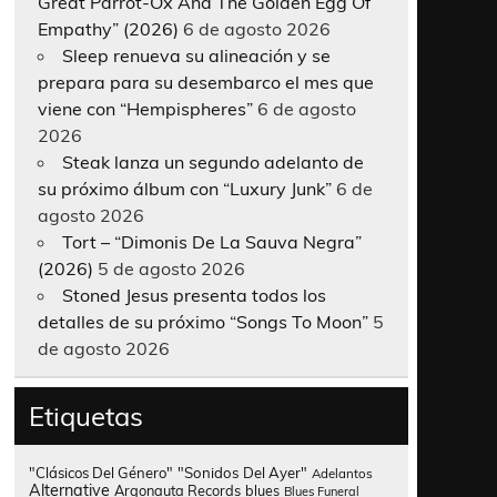
Great Parrot-Ox And The Golden Egg Of
Empathy” (2026)
6 de agosto 2026
Sleep renueva su alineación y se
prepara para su desembarco el mes que
viene con “Hempispheres”
6 de agosto
2026
Steak lanza un segundo adelanto de
su próximo álbum con “Luxury Junk”
6 de
agosto 2026
Tort – “Dimonis De La Sauva Negra”
(2026)
5 de agosto 2026
Stoned Jesus presenta todos los
detalles de su próximo “Songs To Moon”
5
de agosto 2026
Etiquetas
"Clásicos Del Género"
"Sonidos Del Ayer"
Adelantos
Alternative
Argonauta Records
blues
Blues Funeral