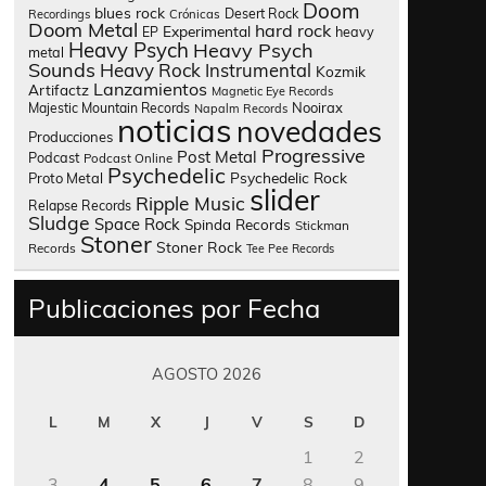
Doom
blues rock
Desert Rock
Recordings
Crónicas
Doom Metal
hard rock
Experimental
heavy
EP
Heavy Psych
Heavy Psych
metal
Sounds
Heavy Rock
Instrumental
Kozmik
Lanzamientos
Artifactz
Magnetic Eye Records
Nooirax
Majestic Mountain Records
Napalm Records
noticias
novedades
Producciones
Progressive
Post Metal
Podcast
Podcast Online
Psychedelic
Psychedelic Rock
Proto Metal
slider
Ripple Music
Relapse Records
Sludge
Space Rock
Spinda Records
Stickman
Stoner
Stoner Rock
Records
Tee Pee Records
Publicaciones por Fecha
AGOSTO 2026
L
M
X
J
V
S
D
1
2
3
4
5
6
7
8
9