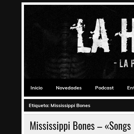
Saltar
al
contenido
La Habitación 235
Psychedelic, Stoner, Doom, Sludge, Fuzz, Space,
Inicio
Novedades
Podcast
En
Etiqueta:
Mississippi Bones
Mississippi Bones – «Songs F