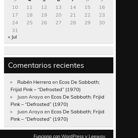
10
11
12
13
14
15
16
17
18
19
20
21
22
23
24
25
26
27
28
29
30
31
« Jul
Comentarios recientes
Rubén Herrera
en
Ecos De Sabbath;
Frijid Pink – “Defrosted” (1970)
Juan Araya
en
Ecos De Sabbath; Frijid
Pink – “Defrosted” (1970)
Juan Araya
en
Ecos De Sabbath; Frijid
Pink – “Defrosted” (1970)
Funciona con
WordPress
y
Leeway
.