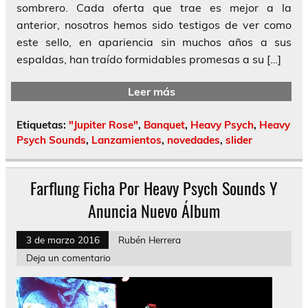
sombrero. Cada oferta que trae es mejor a la
anterior, nosotros hemos sido testigos de ver como
este sello, en apariencia sin muchos años a sus
espaldas, han traído formidables promesas a su […]
Leer más
Etiquetas:
"Jupiter Rose"
,
Banquet
,
Heavy Psych
,
Heavy
Psych Sounds
,
Lanzamientos
,
novedades
,
slider
Farflung Ficha Por Heavy Psych Sounds Y
Anuncia Nuevo Álbum
3 de marzo 2016
Rubén Herrera
Deja un comentario