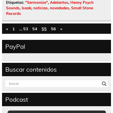
Etiquetas:
"Sermonize"
,
Adelantos
,
Heavy Psych
Sounds
,
Isaak
,
noticias
,
novedades
,
Small Stone
Records
«
1
…
53
54
55
56
»
PayPal
Buscar contenidos
Podcast