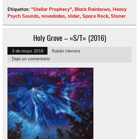
Etiquetas:
"Stellar Prophecy"
,
Black Rainbows
,
Heavy
Psych Sounds
,
novedades
,
slider
,
Space Rock
,
Stoner
Holy Grove – «S/T» (2016)
3 de mayo 2016
Rubén Herrera
Deja un comentario