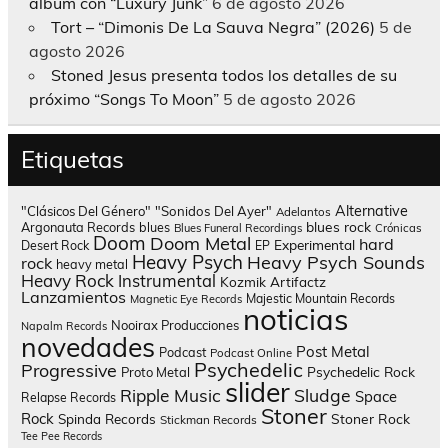
álbum con “Luxury Junk”
6 de agosto 2026
Tort – “Dimonis De La Sauva Negra” (2026)
5 de
agosto 2026
Stoned Jesus presenta todos los detalles de su
próximo “Songs To Moon”
5 de agosto 2026
Etiquetas
Alternative
"Clásicos Del Género"
"Sonidos Del Ayer"
Adelantos
blues rock
Argonauta Records
blues
Blues Funeral Recordings
Crónicas
Doom
Doom Metal
hard
Experimental
Desert Rock
EP
Heavy Psych
Heavy Psych Sounds
rock
heavy metal
Heavy Rock
Instrumental
Kozmik Artifactz
Lanzamientos
Majestic Mountain Records
Magnetic Eye Records
noticias
Nooirax Producciones
Napalm Records
novedades
Post Metal
Podcast
Podcast Online
Psychedelic
Progressive
Psychedelic Rock
Proto Metal
slider
Sludge
Ripple Music
Space
Relapse Records
Stoner
Rock
Spinda Records
Stoner Rock
Stickman Records
Tee Pee Records