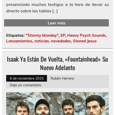
presenciado muchos testigos a la hora de llevar su
directo sobre las tablas […]
Leer más
Etiquetas:
"Stormy Monday"
,
EP
,
Heavy Psych Sounds
,
Lanzamientos
,
noticias
,
novedades
,
Stoned Jesus
Isaak Ya Están De Vuelta, «Fountainhead» Su
Nuevo Adelanto
6 de noviembre 2015
Rubén Herrera
Deja un comentario