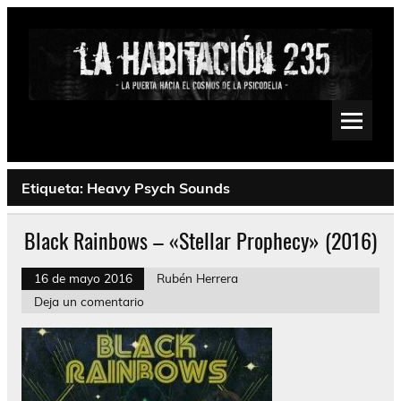
Saltar
al
contenido
La Habitación 235
Psychedelic, Stoner, Doom, Sludge, Fuzz, Space, Drone
Etiqueta:
Heavy Psych Sounds
Black Rainbows – «Stellar Prophecy» (2016)
16 de mayo 2016
Rubén Herrera
Deja un comentario