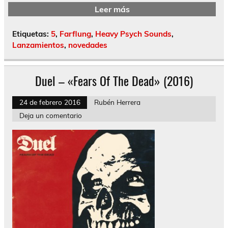
Leer más
Etiquetas:
5
,
Farflung
,
Heavy Psych Sounds
,
Lanzamientos
,
novedades
Duel – «Fears Of The Dead» (2016)
24 de febrero 2016
Rubén Herrera
Deja un comentario