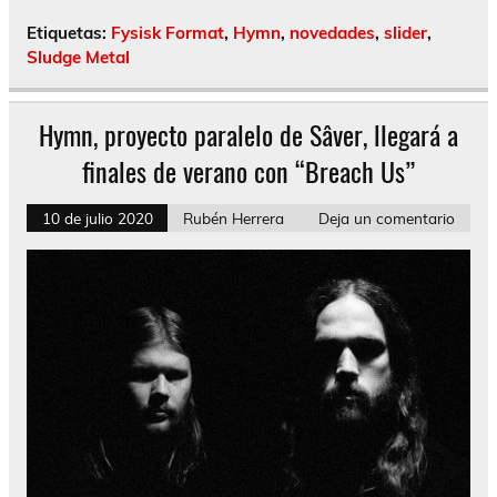
Etiquetas:
Fysisk Format
,
Hymn
,
novedades
,
slider
,
Sludge Metal
Hymn, proyecto paralelo de Sâver, llegará a
finales de verano con “Breach Us”
10 de julio 2020
Rubén Herrera
Deja un comentario