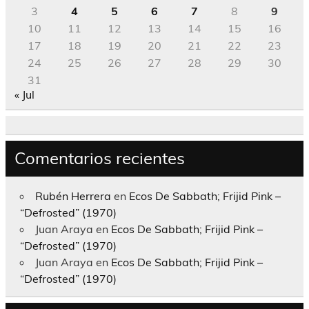
3
4
5
6
7
8
9
10
11
12
13
14
15
16
17
18
19
20
21
22
23
24
25
26
27
28
29
30
31
« Jul
Comentarios recientes
Rubén Herrera
en
Ecos De Sabbath; Frijid Pink –
“Defrosted” (1970)
Juan Araya
en
Ecos De Sabbath; Frijid Pink –
“Defrosted” (1970)
Juan Araya
en
Ecos De Sabbath; Frijid Pink –
“Defrosted” (1970)