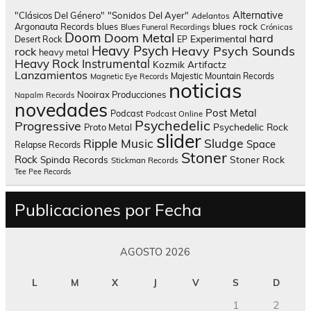
Alternative
"Clásicos Del Género"
"Sonidos Del Ayer"
Adelantos
blues rock
Argonauta Records
blues
Blues Funeral Recordings
Crónicas
Doom
Doom Metal
hard
Experimental
Desert Rock
EP
Heavy Psych
Heavy Psych Sounds
rock
heavy metal
Heavy Rock
Instrumental
Kozmik Artifactz
Lanzamientos
Majestic Mountain Records
Magnetic Eye Records
noticias
Nooirax Producciones
Napalm Records
novedades
Post Metal
Podcast
Podcast Online
Psychedelic
Progressive
Psychedelic Rock
Proto Metal
slider
Sludge
Ripple Music
Space
Relapse Records
Stoner
Rock
Spinda Records
Stoner Rock
Stickman Records
Tee Pee Records
Publicaciones por Fecha
AGOSTO 2026
L
M
X
J
V
S
D
1
2