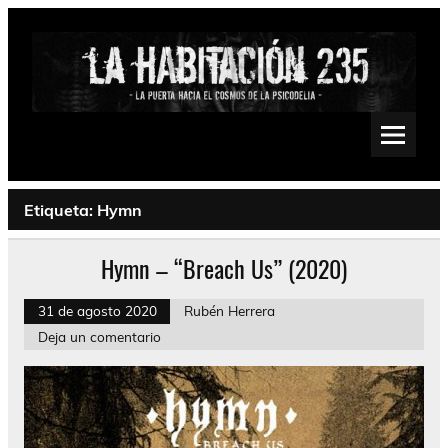
Saltar
al
contenido
La Habitación 235
Psychedelic, Stoner, Doom, Sludge, Fuzz, Space, Drone
Etiqueta:
Hymn
Hymn – “Breach Us” (2020)
31 de agosto 2020
Rubén Herrera
Deja un comentario