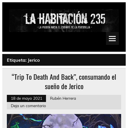
Saltar
al
contenido
La Habitación 235
Psychedelic, Stoner, Doom, Sludge, Fuzz, Space, Drone
Etiqueta:
Jerico
“Trip To Death And Back”, consumando el
sueño de Jerico
18 de mayo 2021
Rubén Herrera
Deja un comentario