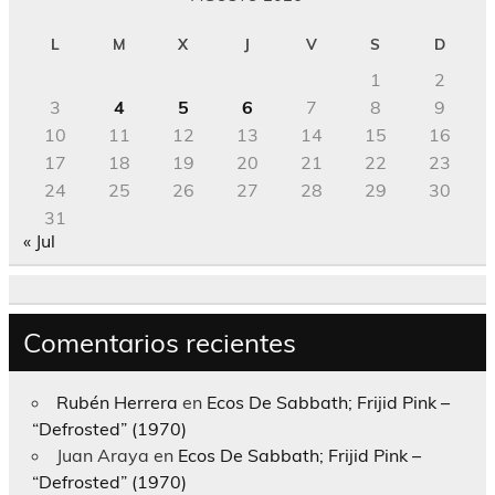
L
M
X
J
V
S
D
1
2
3
4
5
6
7
8
9
10
11
12
13
14
15
16
17
18
19
20
21
22
23
24
25
26
27
28
29
30
31
« Jul
Comentarios recientes
Rubén Herrera
en
Ecos De Sabbath; Frijid Pink –
“Defrosted” (1970)
Juan Araya
en
Ecos De Sabbath; Frijid Pink –
“Defrosted” (1970)