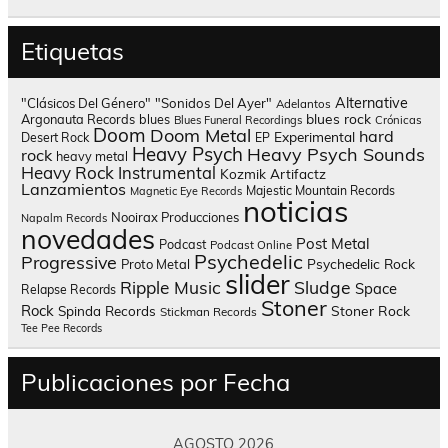
Etiquetas
Alternative
"Clásicos Del Género"
"Sonidos Del Ayer"
Adelantos
blues rock
Argonauta Records
blues
Blues Funeral Recordings
Crónicas
Doom
Doom Metal
hard
Experimental
Desert Rock
EP
Heavy Psych
Heavy Psych Sounds
rock
heavy metal
Heavy Rock
Instrumental
Kozmik Artifactz
Lanzamientos
Majestic Mountain Records
Magnetic Eye Records
noticias
Nooirax Producciones
Napalm Records
novedades
Post Metal
Podcast
Podcast Online
Psychedelic
Progressive
Psychedelic Rock
Proto Metal
slider
Sludge
Ripple Music
Space
Relapse Records
Stoner
Rock
Spinda Records
Stoner Rock
Stickman Records
Tee Pee Records
Publicaciones por Fecha
AGOSTO 2026