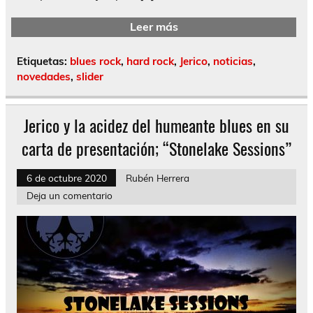
Leer más
Etiquetas:
blues rock
,
hard rock
,
Jerico
,
noticias
,
novedades
,
slider
Jerico y la acidez del humeante blues en su
carta de presentación; “Stonelake Sessions”
6 de octubre 2020
Rubén Herrera
Deja un comentario