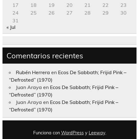
17
18
19
20
21
22
23
24
25
26
27
28
29
30
31
« Jul
Comentarios recientes
Rubén Herrera
en
Ecos De Sabbath; Frijid Pink –
“Defrosted” (1970)
Juan Araya
en
Ecos De Sabbath; Frijid Pink –
“Defrosted” (1970)
Juan Araya
en
Ecos De Sabbath; Frijid Pink –
“Defrosted” (1970)
Funciona con
WordPress
y
Leeway
.