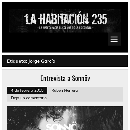
Saltar
al
contenido
La Habitación 235
Psychedelic, Stoner, Doom, Sludge, Fuzz, Space, Drone
Etiqueta:
Jorge García
Entrevista a Sonnöv
4 de febrero 2015
Rubén Herrera
Deja un comentario