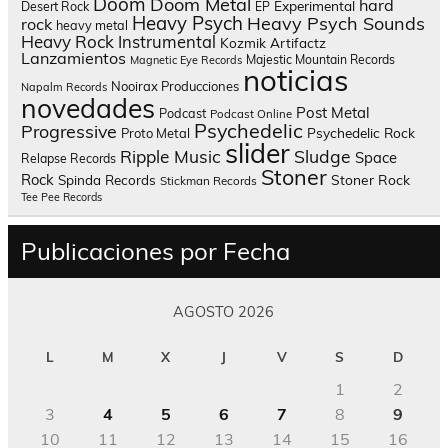
Doom
Doom Metal
hard
Experimental
Desert Rock
EP
Heavy Psych
Heavy Psych Sounds
rock
heavy metal
Heavy Rock
Instrumental
Kozmik Artifactz
Lanzamientos
Majestic Mountain Records
Magnetic Eye Records
noticias
Nooirax Producciones
Napalm Records
novedades
Post Metal
Podcast
Podcast Online
Psychedelic
Progressive
Psychedelic Rock
Proto Metal
slider
Sludge
Ripple Music
Space
Relapse Records
Stoner
Rock
Spinda Records
Stoner Rock
Stickman Records
Tee Pee Records
Publicaciones por Fecha
AGOSTO 2026
L
M
X
J
V
S
D
1
2
3
4
5
6
7
8
9
10
11
12
13
14
15
16