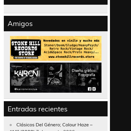
Amigos
Entradas recientes
Clásicos Del Género; Colour Haze –