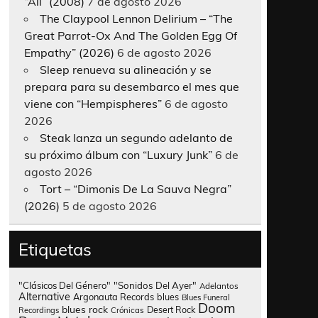
“All” (2008)
7 de agosto 2026
The Claypool Lennon Delirium – “The
Great Parrot-Ox And The Golden Egg Of
Empathy” (2026)
6 de agosto 2026
Sleep renueva su alineación y se
prepara para su desembarco el mes que
viene con “Hempispheres”
6 de agosto
2026
Steak lanza un segundo adelanto de
su próximo álbum con “Luxury Junk”
6 de
agosto 2026
Tort – “Dimonis De La Sauva Negra”
(2026)
5 de agosto 2026
Etiquetas
"Clásicos Del Género"
"Sonidos Del Ayer"
Adelantos
Alternative
Argonauta Records
blues
Blues Funeral
Doom
blues rock
Desert Rock
Recordings
Crónicas