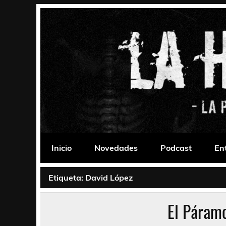
Saltar
al
contenido
La Habitación 235
Psychedelic, Stoner, Doom, Sludge, Fuzz, Space,
Inicio
Novedades
Podcast
En
Etiqueta:
David López
El Páram