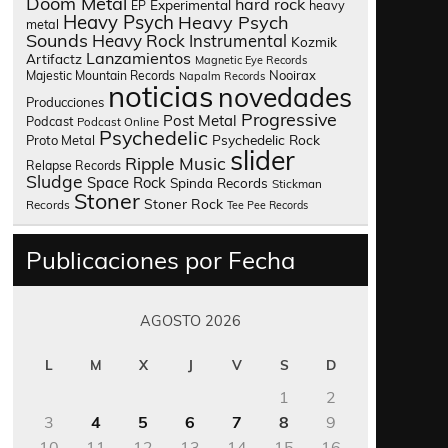
Doom Metal
hard rock
Experimental
heavy
EP
Heavy Psych
Heavy Psych
metal
Sounds
Heavy Rock
Instrumental
Kozmik
Lanzamientos
Artifactz
Magnetic Eye Records
Nooirax
Majestic Mountain Records
Napalm Records
noticias
novedades
Producciones
Progressive
Post Metal
Podcast
Podcast Online
Psychedelic
Psychedelic Rock
Proto Metal
slider
Ripple Music
Relapse Records
Sludge
Space Rock
Spinda Records
Stickman
Stoner
Stoner Rock
Records
Tee Pee Records
Publicaciones por Fecha
AGOSTO 2026
L
M
X
J
V
S
D
1
2
3
4
5
6
7
8
9
10
11
12
13
14
15
16