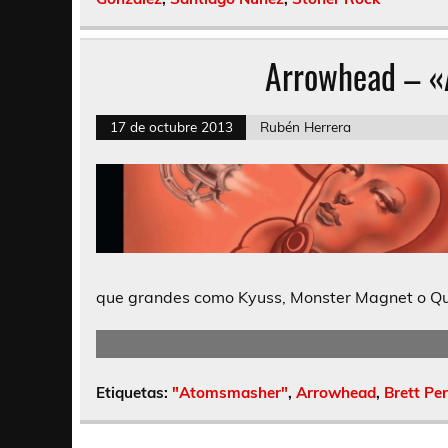
Arrowhead – 
17 de octubre 2013
Rubén Herrera
que grandes como Kyuss, Monster Magnet o Que
Etiquetas:
"Atomsmasher"
,
Arrowhead
,
Brett Per