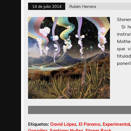
14 de julio 2014
Rubén Herrera
Stoner
Si ha
instr
Mothe
que v
titul
ponerl
Etiquetas:
David López
,
El Paramo
,
Experimental
González
,
Santiago Nuñez
,
Stoner Rock