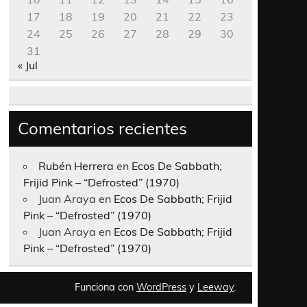
17
18
19
20
21
22
23
24
25
26
27
28
29
30
31
« Jul
Comentarios recientes
Rubén Herrera
en
Ecos De Sabbath;
Frijid Pink – “Defrosted” (1970)
Juan Araya
en
Ecos De Sabbath; Frijid
Pink – “Defrosted” (1970)
Juan Araya
en
Ecos De Sabbath; Frijid
Pink – “Defrosted” (1970)
Funciona con
WordPress
y
Leeway
.