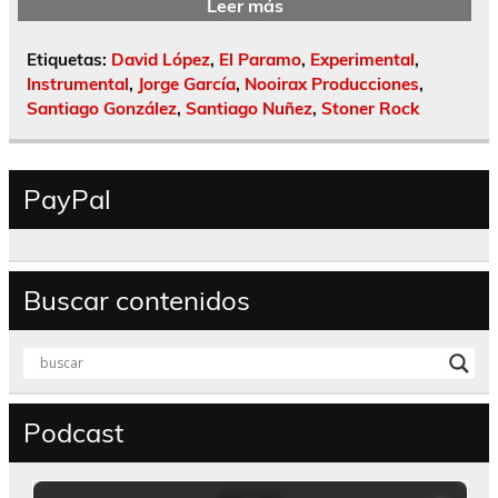
Leer más
Etiquetas:
David López
,
El Paramo
,
Experimental
,
Instrumental
,
Jorge García
,
Nooirax Producciones
,
Santiago González
,
Santiago Nuñez
,
Stoner Rock
PayPal
Buscar contenidos
Podcast