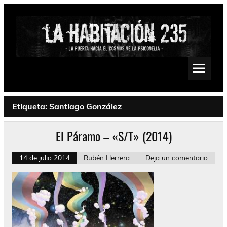
Saltar
al
contenido
La Habitación 235
Psychedelic, Stoner, Doom, Sludge, Fuzz, Space, Drone
Etiqueta:
Santiago González
El Páramo – «S/T» (2014)
14 de julio 2014
Rubén Herrera
Deja un comentario