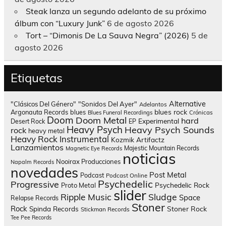
Steak lanza un segundo adelanto de su próximo
álbum con “Luxury Junk”
6 de agosto 2026
Tort – “Dimonis De La Sauva Negra” (2026)
5 de
agosto 2026
Etiquetas
Alternative
"Clásicos Del Género"
"Sonidos Del Ayer"
Adelantos
blues rock
Argonauta Records
blues
Blues Funeral Recordings
Crónicas
Doom
Doom Metal
hard
Experimental
Desert Rock
EP
Heavy Psych
Heavy Psych Sounds
rock
heavy metal
Heavy Rock
Instrumental
Kozmik Artifactz
Lanzamientos
Majestic Mountain Records
Magnetic Eye Records
noticias
Nooirax Producciones
Napalm Records
novedades
Post Metal
Podcast
Podcast Online
Psychedelic
Progressive
Psychedelic Rock
Proto Metal
slider
Sludge
Ripple Music
Space
Relapse Records
Stoner
Rock
Spinda Records
Stoner Rock
Stickman Records
Tee Pee Records