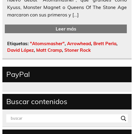
Kyuss, Monster Magnet o Queens Of The Stone Age
marcaron con sus primeros y […]
Leer más
Etiquetas:
"Atomsmasher"
,
Arrowhead
,
Brett Perla
,
David López
,
Matt Cramp
,
Stoner Rock
PayPal
Buscar contenidos