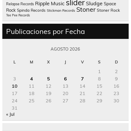
slider
Sludge
Ripple Music
Space
Relapse Records
Stoner
Rock
Spinda Records
Stoner Rock
Stickman Records
Tee Pee Records
Publicaciones por Fecha
AGOSTO 2026
L
M
X
J
V
S
D
1
2
3
4
5
6
7
8
9
10
11
12
13
14
15
16
17
18
19
20
21
22
23
24
25
26
27
28
29
30
31
« Jul