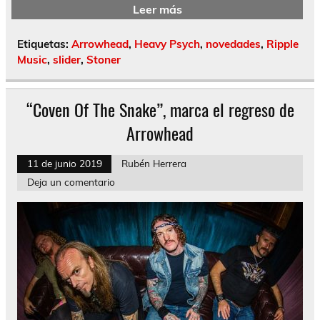
Leer más
Etiquetas:
Arrowhead
,
Heavy Psych
,
novedades
,
Ripple
Music
,
slider
,
Stoner
“Coven Of The Snake”, marca el regreso de
Arrowhead
11 de junio 2019
Rubén Herrera
Deja un comentario