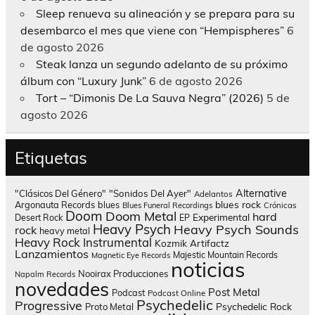
Sleep renueva su alineación y se prepara para su
desembarco el mes que viene con “Hempispheres”
6
de agosto 2026
Steak lanza un segundo adelanto de su próximo
álbum con “Luxury Junk”
6 de agosto 2026
Tort – “Dimonis De La Sauva Negra” (2026)
5 de
agosto 2026
Etiquetas
Alternative
"Clásicos Del Género"
"Sonidos Del Ayer"
Adelantos
blues rock
Argonauta Records
blues
Blues Funeral Recordings
Crónicas
Doom
Doom Metal
hard
Experimental
Desert Rock
EP
Heavy Psych
Heavy Psych Sounds
rock
heavy metal
Heavy Rock
Instrumental
Kozmik Artifactz
Lanzamientos
Majestic Mountain Records
Magnetic Eye Records
noticias
Nooirax Producciones
Napalm Records
novedades
Post Metal
Podcast
Podcast Online
Psychedelic
Progressive
Psychedelic Rock
Proto Metal