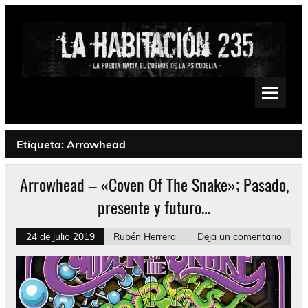
Saltar
al
contenido
La Habitación 235
Psychedelic, Stoner, Doom, Sludge, Fuzz, Space, Drone
Etiqueta:
Arrowhead
Arrowhead – «Coven Of The Snake»; Pasado,
presente y futuro…
24 de julio 2019
Rubén Herrera
Deja un comentario