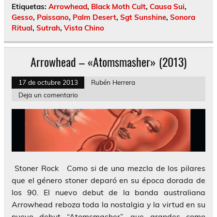
Etiquetas:
Arrowhead
,
Black Moth Cult
,
Causa Sui
,
Gesso
,
Paissano
,
Palm Desert
,
Sgt Sunshine
,
Sonora
Ritual
,
Sutrah
,
Vista Chino
Arrowhead – «Atomsmasher» (2013)
17 de octubre 2013
Rubén Herrera
Deja un comentario
Stoner Rock Como si de una mezcla de los pilares
que el género stoner deparó en su época dorada de
los 90. El nuevo debut de la banda australiana
Arrowhead reboza toda la nostalgia y la virtud en su
nuevo debut “Atomsmasher”, que grandes como