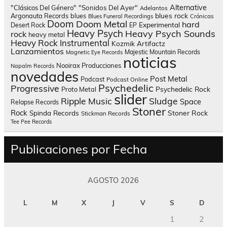
Alternative
"Clásicos Del Género"
"Sonidos Del Ayer"
Adelantos
blues rock
Argonauta Records
blues
Blues Funeral Recordings
Crónicas
Doom
Doom Metal
hard
Experimental
Desert Rock
EP
Heavy Psych
Heavy Psych Sounds
rock
heavy metal
Heavy Rock
Instrumental
Kozmik Artifactz
Lanzamientos
Majestic Mountain Records
Magnetic Eye Records
noticias
Nooirax Producciones
Napalm Records
novedades
Post Metal
Podcast
Podcast Online
Psychedelic
Progressive
Psychedelic Rock
Proto Metal
slider
Sludge
Ripple Music
Space
Relapse Records
Stoner
Rock
Spinda Records
Stoner Rock
Stickman Records
Tee Pee Records
Publicaciones por Fecha
AGOSTO 2026
L
M
X
J
V
S
D
1
2