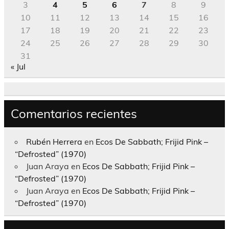
3
4
5
6
7
8
9
10
11
12
13
14
15
16
17
18
19
20
21
22
23
24
25
26
27
28
29
30
31
« Jul
Comentarios recientes
Rubén Herrera
en
Ecos De Sabbath; Frijid Pink –
“Defrosted” (1970)
Juan Araya
en
Ecos De Sabbath; Frijid Pink –
“Defrosted” (1970)
Juan Araya
en
Ecos De Sabbath; Frijid Pink –
“Defrosted” (1970)