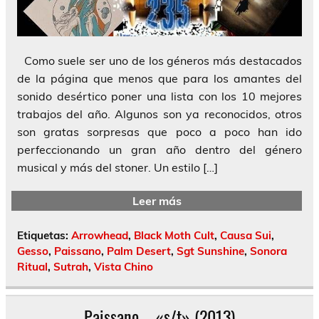
Como suele ser uno de los géneros más destacados
de la página que menos que para los amantes del
sonido desértico poner una lista con los 10 mejores
trabajos del año. Algunos son ya reconocidos, otros
son gratas sorpresas que poco a poco han ido
perfeccionando un gran año dentro del género
musical y más del stoner. Un estilo […]
Leer más
Etiquetas:
Arrowhead
,
Black Moth Cult
,
Causa Sui
,
Gesso
,
Paissano
,
Palm Desert
,
Sgt Sunshine
,
Sonora
Ritual
,
Sutrah
,
Vista Chino
Paissano – «s/t» (2013)