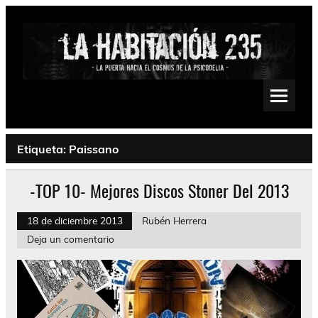
Saltar
al
contenido
La Habitación 235
Psychedelic, Stoner, Doom, Sludge, Fuzz, Space, Drone
Etiqueta:
Paissano
-TOP 10- Mejores Discos Stoner Del 2013
18 de diciembre 2013
Rubén Herrera
Deja un comentario