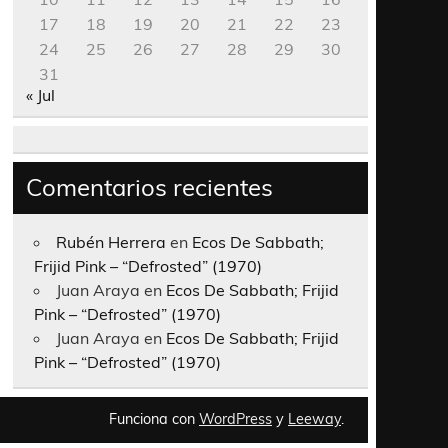
17
18
19
20
21
22
23
24
25
26
27
28
29
30
31
« Jul
Comentarios recientes
Rubén Herrera
en
Ecos De Sabbath;
Frijid Pink – “Defrosted” (1970)
Juan Araya
en
Ecos De Sabbath; Frijid
Pink – “Defrosted” (1970)
Juan Araya
en
Ecos De Sabbath; Frijid
Pink – “Defrosted” (1970)
Funciona con
WordPress
y
Leeway
.