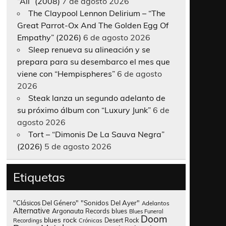
“All” (2008)
7 de agosto 2026
The Claypool Lennon Delirium – “The
Great Parrot-Ox And The Golden Egg Of
Empathy” (2026)
6 de agosto 2026
Sleep renueva su alineación y se
prepara para su desembarco el mes que
viene con “Hempispheres”
6 de agosto
2026
Steak lanza un segundo adelanto de
su próximo álbum con “Luxury Junk”
6 de
agosto 2026
Tort – “Dimonis De La Sauva Negra”
(2026)
5 de agosto 2026
Etiquetas
"Clásicos Del Género"
"Sonidos Del Ayer"
Adelantos
Alternative
Argonauta Records
blues
Blues Funeral
Doom
blues rock
Desert Rock
Recordings
Crónicas