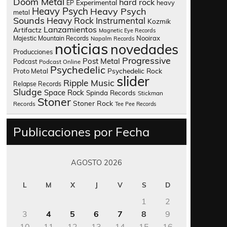
Doom Metal
hard rock
Experimental
heavy
EP
Heavy Psych
Heavy Psych
metal
Sounds
Heavy Rock
Instrumental
Kozmik
Lanzamientos
Artifactz
Magnetic Eye Records
Nooirax
Majestic Mountain Records
Napalm Records
noticias
novedades
Producciones
Progressive
Post Metal
Podcast
Podcast Online
Psychedelic
Psychedelic Rock
Proto Metal
slider
Ripple Music
Relapse Records
Sludge
Space Rock
Spinda Records
Stickman
Stoner
Stoner Rock
Records
Tee Pee Records
Publicaciones por Fecha
AGOSTO 2026
L
M
X
J
V
S
D
1
2
3
4
5
6
7
8
9
10
11
12
13
14
15
16