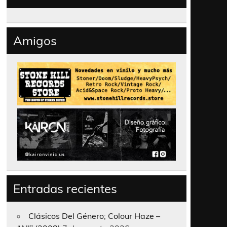
Amigos
Entradas recientes
Clásicos Del Género; Colour Haze –