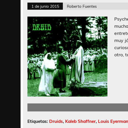
1 de junio 2015
Roberto Fuentes
Psych
mucha
entret
muy jó
curios
otro, 
Etiquetas:
Druids
,
Kaleb Shaffner
,
Louis Eyerma