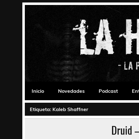
Saltar
al
contenido
La Habitación 235
Psychedelic, Stoner, Doom, Sludge, Fuzz, Space,
Inicio
Novedades
Podcast
En
Etiqueta:
Kaleb Shaffner
Druid 