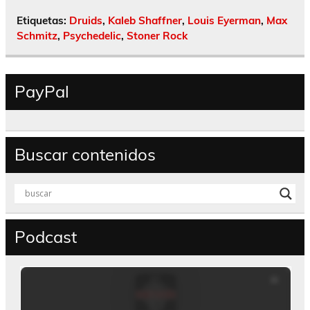
Etiquetas:
Druids
,
Kaleb Shaffner
,
Louis Eyerman
,
Max
Schmitz
,
Psychedelic
,
Stoner Rock
PayPal
Buscar contenidos
Podcast