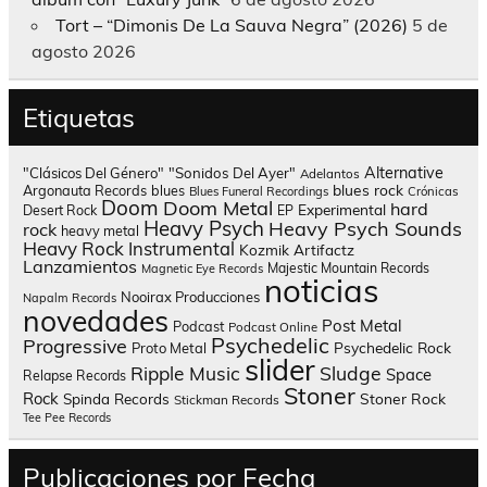
Tort – “Dimonis De La Sauva Negra” (2026)
5 de
agosto 2026
Etiquetas
Alternative
"Clásicos Del Género"
"Sonidos Del Ayer"
Adelantos
blues rock
Argonauta Records
blues
Blues Funeral Recordings
Crónicas
Doom
Doom Metal
hard
Experimental
Desert Rock
EP
Heavy Psych
Heavy Psych Sounds
rock
heavy metal
Heavy Rock
Instrumental
Kozmik Artifactz
Lanzamientos
Majestic Mountain Records
Magnetic Eye Records
noticias
Nooirax Producciones
Napalm Records
novedades
Post Metal
Podcast
Podcast Online
Psychedelic
Progressive
Psychedelic Rock
Proto Metal
slider
Sludge
Ripple Music
Space
Relapse Records
Stoner
Rock
Spinda Records
Stoner Rock
Stickman Records
Tee Pee Records
Publicaciones por Fecha