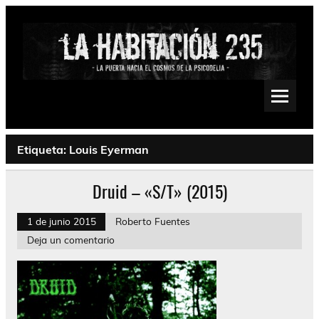
Saltar
al
contenido
La Habitación 235
Psychedelic, Stoner, Doom, Sludge, Fuzz, Space, Drone
Etiqueta:
Louis Eyerman
Druid – «S/T» (2015)
1 de junio 2015
Roberto Fuentes
Deja un comentario