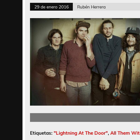
29 de enero 2016
Rubén Herrera
Etiquetas:
"Lightning At The Door"
,
All Them Wi