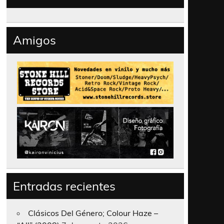
Amigos
Entradas recientes
Clásicos Del Género; Colour Haze –