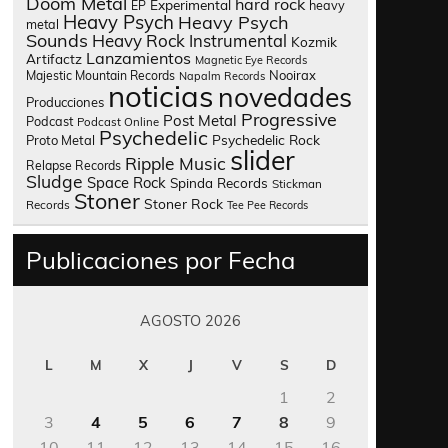
Doom Metal
hard rock
Experimental
heavy
EP
Heavy Psych
Heavy Psych
metal
Sounds
Heavy Rock
Instrumental
Kozmik
Lanzamientos
Artifactz
Magnetic Eye Records
Nooirax
Majestic Mountain Records
Napalm Records
noticias
novedades
Producciones
Progressive
Post Metal
Podcast
Podcast Online
Psychedelic
Psychedelic Rock
Proto Metal
slider
Ripple Music
Relapse Records
Sludge
Space Rock
Spinda Records
Stickman
Stoner
Stoner Rock
Records
Tee Pee Records
Publicaciones por Fecha
AGOSTO 2026
L
M
X
J
V
S
D
1
2
3
4
5
6
7
8
9
10
11
12
13
14
15
16