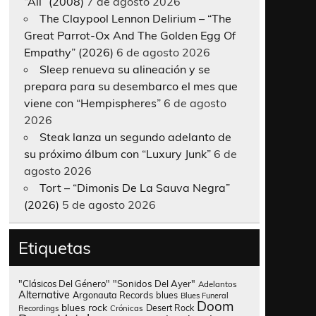
“All” (2008)
7 de agosto 2026
The Claypool Lennon Delirium – “The
Great Parrot-Ox And The Golden Egg Of
Empathy” (2026)
6 de agosto 2026
Sleep renueva su alineación y se
prepara para su desembarco el mes que
viene con “Hempispheres”
6 de agosto
2026
Steak lanza un segundo adelanto de
su próximo álbum con “Luxury Junk”
6 de
agosto 2026
Tort – “Dimonis De La Sauva Negra”
(2026)
5 de agosto 2026
Etiquetas
"Clásicos Del Género"
"Sonidos Del Ayer"
Adelantos
Alternative
Argonauta Records
blues
Blues Funeral
Doom
blues rock
Desert Rock
Recordings
Crónicas