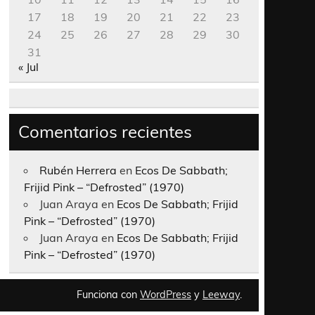
17
18
19
20
21
22
23
24
25
26
27
28
29
30
31
« Jul
Comentarios recientes
Rubén Herrera
en
Ecos De Sabbath;
Frijid Pink – “Defrosted” (1970)
Juan Araya
en
Ecos De Sabbath; Frijid
Pink – “Defrosted” (1970)
Juan Araya
en
Ecos De Sabbath; Frijid
Pink – “Defrosted” (1970)
Funciona con
WordPress
y
Leeway
.