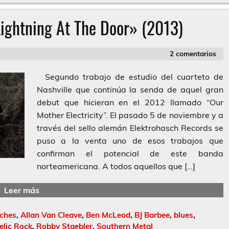
ightning At The Door» (2013)
2 comentarios
Segundo trabajo de estudio del cuarteto de
Nashville que continúa la senda de aquel gran
debut que hicieran en el 2012 llamado “Our
Mother Electricity”. El pasado 5 de noviembre y a
través del sello alemán Elektrohasch Records se
puso a la venta uno de esos trabajos que
confirman el potencial de este banda
norteamericana. A todos aquellos que […]
Leer más
tches
,
Allan Van Cleave
,
Ben McLeod
,
BJ Barbee
,
blues
,
elic Rock
,
Robby Staebler
,
Southern Metal