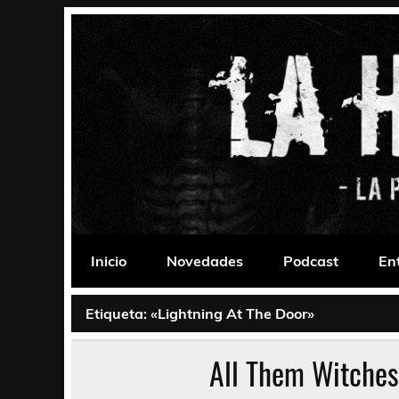
Saltar
al
contenido
La Habitación 235
Psychedelic, Stoner, Doom, Sludge, Fuzz, Space,
Inicio
Novedades
Podcast
En
Etiqueta:
«Lightning At The Door»
All Them Witche