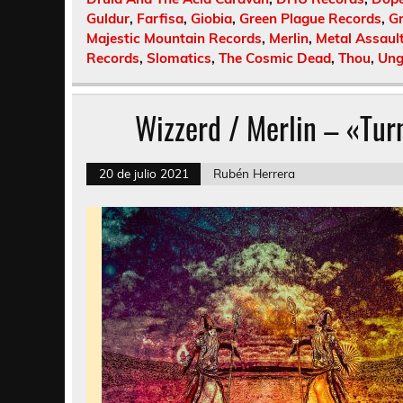
Guldur
,
Farfisa
,
Giobia
,
Green Plague Records
,
G
Majestic Mountain Records
,
Merlin
,
Metal Assaul
Records
,
Slomatics
,
The Cosmic Dead
,
Thou
,
Ung
Wizzerd / Merlin – «Tur
20 de julio 2021
Rubén Herrera