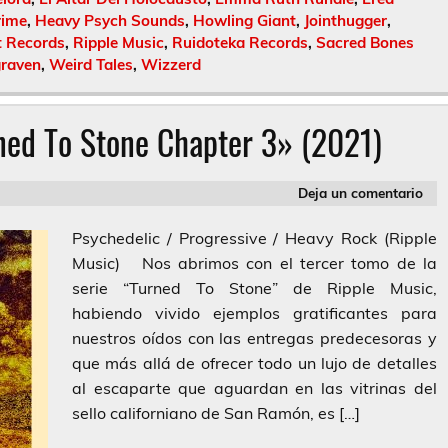
rime
,
Heavy Psych Sounds
,
Howling Giant
,
Jointhugger
,
t Records
,
Ripple Music
,
Ruidoteka Records
,
Sacred Bones
raven
,
Weird Tales
,
Wizzerd
ned To Stone Chapter 3» (2021)
Deja un comentario
Psychedelic / Progressive / Heavy Rock (Ripple
Music) Nos abrimos con el tercer tomo de la
serie “Turned To Stone” de Ripple Music,
habiendo vivido ejemplos gratificantes para
nuestros oídos con las entregas predecesoras y
que más allá de ofrecer todo un lujo de detalles
al escaparte que aguardan en las vitrinas del
sello californiano de San Ramón, es […]