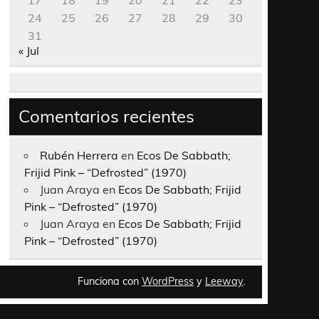
17
18
19
20
21
22
23
24
25
26
27
28
29
30
31
« Jul
Comentarios recientes
Rubén Herrera
en
Ecos De Sabbath;
Frijid Pink – “Defrosted” (1970)
Juan Araya
en
Ecos De Sabbath; Frijid
Pink – “Defrosted” (1970)
Juan Araya
en
Ecos De Sabbath; Frijid
Pink – “Defrosted” (1970)
Funciona con
WordPress
y
Leeway
.