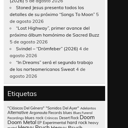
(2026)
5 de agosto 2026
Stoned Jesus presenta todos los
detalles de su próximo “Songs To Moon”
5
de agosto 2026
“Lost Highway”, primer avance del
próximo álbum homónimo de Sacred Buzz
5 de agosto 2026
Svindel – “Drömfeber” (2026)
4 de
agosto 2026
“In Dreams” será el segundo trabajo
de los norteamericanos Sweat
4 de
agosto 2026
Etiquetas
"Clásicos Del Género"
"Sonidos Del Ayer"
Adelantos
Alternative
Argonauta Records
blues
Blues Funeral
Doom
blues rock
Desert Rock
Recordings
Crónicas
Doom Metal
hard rock
Experimental
heavy
EP
Heavy Psych
Heavy Psych