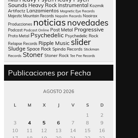
metal
Sounds
Heavy Rock
Instrumental
Kozmik
Lanzamientos
Artifactz
Magnetic Eye Records
Nooirax
Majestic Mountain Records
Napalm Records
noticias
novedades
Producciones
Progressive
Post Metal
Podcast
Podcast Online
Psychedelic
Psychedelic Rock
Proto Metal
slider
Ripple Music
Relapse Records
Sludge
Space Rock
Spinda Records
Stickman
Stoner
Stoner Rock
Records
Tee Pee Records
Publicaciones por Fecha
AGOSTO 2026
L
M
X
J
V
S
D
1
2
3
4
5
6
7
8
9
10
11
12
13
14
15
16