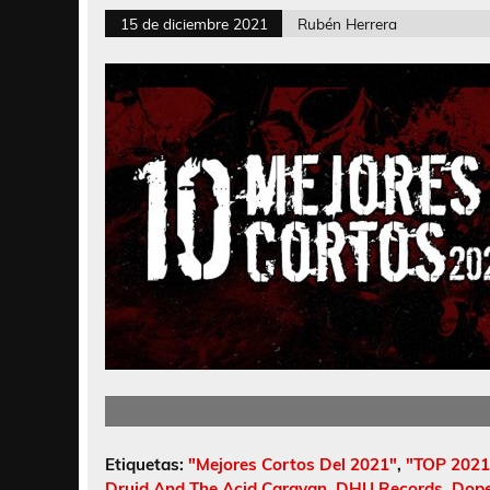
15 de diciembre 2021
Rubén Herrera
Etiquetas:
"Mejores Cortos Del 2021"
,
"TOP 2021
Druid And The Acid Caravan
,
DHU Records
,
Dope