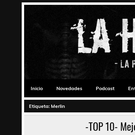
Saltar
al
contenido
La Habitación 235
Psychedelic, Stoner, Doom, Sludge, Fuzz, Space,
Inicio
Novedades
Podcast
En
Etiqueta:
Merlin
-TOP 10- Mej