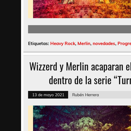
Etiquetas:
Heavy Rock
,
Merlin
,
novedades
,
Progre
Wizzerd y Merlin acaparan el
dentro de la serie “Tu
13 de mayo 2021
Rubén Herrera