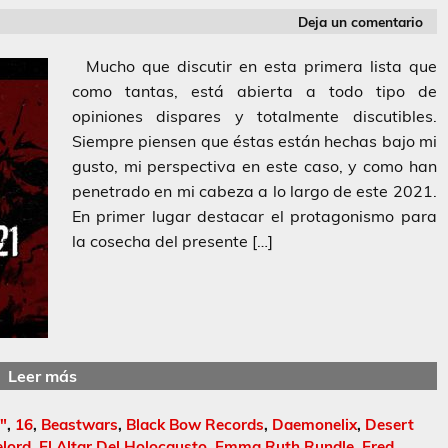
Deja un comentario
Mucho que discutir en esta primera lista que
como tantas, está abierta a todo tipo de
opiniones dispares y totalmente discutibles.
Siempre piensen que éstas están hechas bajo mi
gusto, mi perspectiva en este caso, y como han
penetrado en mi cabeza a lo largo de este 2021.
En primer lugar destacar el protagonismo para
la cosecha del presente […]
Leer más
"
,
16
,
Beastwars
,
Black Bow Records
,
Daemonelix
,
Desert
lord
,
El Altar Del Holocausto
,
Emma Ruth Rundle
,
Ered