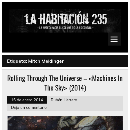
Saltar
al
contenido
La Habitación 235
Psychedelic, Stoner, Doom, Sludge, Fuzz, Space, Drone
Etiqueta:
Mitch Meidinger
Rolling Through The Universe – «Machines In
The Sky» (2014)
16 de enero 2014
Rubén Herrera
Deja un comentario