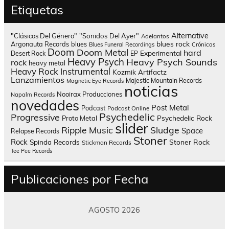
Etiquetas
Alternative
"Clásicos Del Género"
"Sonidos Del Ayer"
Adelantos
blues rock
Argonauta Records
blues
Blues Funeral Recordings
Crónicas
Doom
Doom Metal
hard
Experimental
Desert Rock
EP
Heavy Psych
Heavy Psych Sounds
rock
heavy metal
Heavy Rock
Instrumental
Kozmik Artifactz
Lanzamientos
Majestic Mountain Records
Magnetic Eye Records
noticias
Nooirax Producciones
Napalm Records
novedades
Post Metal
Podcast
Podcast Online
Psychedelic
Progressive
Psychedelic Rock
Proto Metal
slider
Sludge
Ripple Music
Space
Relapse Records
Stoner
Rock
Spinda Records
Stoner Rock
Stickman Records
Tee Pee Records
Publicaciones por Fecha
AGOSTO 2026