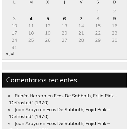
L
M
X
J
V
S
D
1
2
3
4
5
6
7
8
9
10
11
12
13
14
15
16
17
18
19
20
21
22
23
24
25
26
27
28
29
30
31
« Jul
Comentarios recientes
Rubén Herrera
en
Ecos De Sabbath; Frijid Pink –
“Defrosted” (1970)
Juan Araya
en
Ecos De Sabbath; Frijid Pink –
“Defrosted” (1970)
Juan Araya
en
Ecos De Sabbath; Frijid Pink –