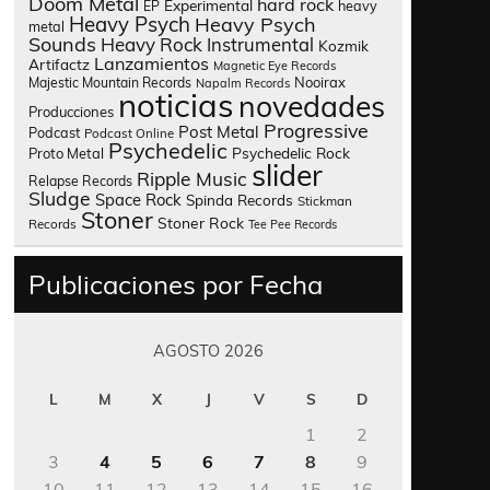
Doom Metal
hard rock
Experimental
heavy
EP
Heavy Psych
Heavy Psych
metal
Sounds
Heavy Rock
Instrumental
Kozmik
Lanzamientos
Artifactz
Magnetic Eye Records
Nooirax
Majestic Mountain Records
Napalm Records
noticias
novedades
Producciones
Progressive
Post Metal
Podcast
Podcast Online
Psychedelic
Psychedelic Rock
Proto Metal
slider
Ripple Music
Relapse Records
Sludge
Space Rock
Spinda Records
Stickman
Stoner
Stoner Rock
Records
Tee Pee Records
Publicaciones por Fecha
AGOSTO 2026
L
M
X
J
V
S
D
1
2
3
4
5
6
7
8
9
10
11
12
13
14
15
16