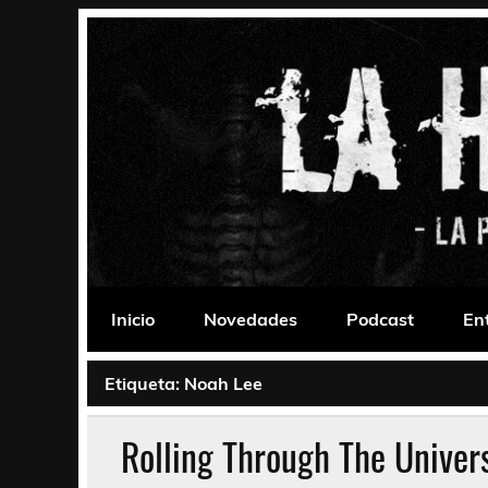
Saltar
al
contenido
La Habitación 235
Psychedelic, Stoner, Doom, Sludge, Fuzz, Space,
Inicio
Novedades
Podcast
En
Etiqueta:
Noah Lee
Rolling Through The Univer