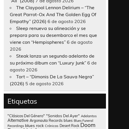
“All” (2008)
7 de agosto 2026
The Claypool Lennon Delirium – “The
Great Parrot-Ox And The Golden Egg Of
Empathy” (2026)
6 de agosto 2026
Sleep renueva su alineación y se
prepara para su desembarco el mes que
viene con “Hempispheres”
6 de agosto
2026
Steak lanza un segundo adelanto de
su próximo álbum con “Luxury Junk”
6 de
agosto 2026
Tort – “Dimonis De La Sauva Negra”
(2026)
5 de agosto 2026
Etiquetas
"Clásicos Del Género"
"Sonidos Del Ayer"
Adelantos
Alternative
Argonauta Records
blues
Blues Funeral
Doom
blues rock
Desert Rock
Recordings
Crónicas