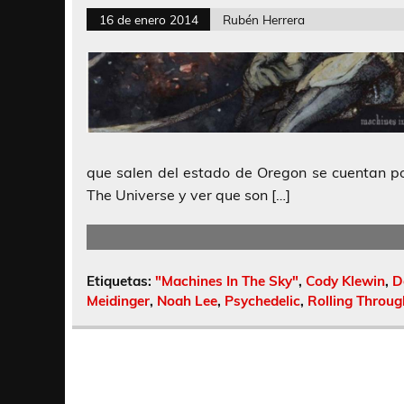
16 de enero 2014
Rubén Herrera
que salen del estado de Oregon se cuentan p
The Universe y ver que son […]
Etiquetas:
"Machines In The Sky"
,
Cody Klewin
,
D
Meidinger
,
Noah Lee
,
Psychedelic
,
Rolling Throug