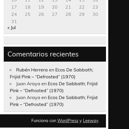
17
18
19
20
21
22
23
24
25
26
27
28
29
30
31
« Jul
Comentarios recientes
Rubén Herrera
en
Ecos De Sabbath;
Frijid Pink – “Defrosted” (1970)
Juan Araya
en
Ecos De Sabbath; Frijid
Pink – “Defrosted” (1970)
Juan Araya
en
Ecos De Sabbath; Frijid
Pink – “Defrosted” (1970)
Funciona con
WordPress
y
Leeway
.