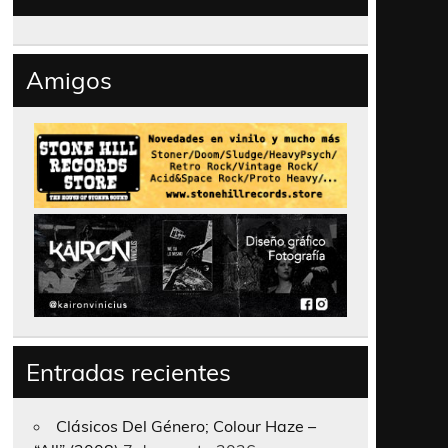
Amigos
Entradas recientes
Clásicos Del Género; Colour Haze –