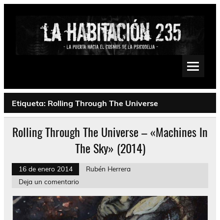
Saltar
al
contenido
La Habitación 235
Psychedelic, Stoner, Doom, Sludge, Fuzz, Space, Drone
Etiqueta:
Rolling Through The Universe
Rolling Through The Universe – «Machines In
The Sky» (2014)
16 de enero 2014
Rubén Herrera
Deja un comentario