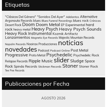
Etiquetas
Alternative
"Clásicos Del Género"
"Sonidos Del Ayer"
Adelantos
blues rock
Argonauta Records
blues
Blues Funeral Recordings
Crónicas
Doom
Doom Metal
hard
Experimental
Desert Rock
EP
Heavy Psych
Heavy Psych Sounds
rock
heavy metal
Heavy Rock
Instrumental
Kozmik Artifactz
Lanzamientos
Majestic Mountain Records
Magnetic Eye Records
noticias
Nooirax Producciones
Napalm Records
novedades
Post Metal
Podcast
Podcast Online
Psychedelic
Progressive
Psychedelic Rock
Proto Metal
slider
Sludge
Ripple Music
Space
Relapse Records
Stoner
Rock
Spinda Records
Stoner Rock
Stickman Records
Tee Pee Records
Publicaciones por Fecha
AGOSTO 2026