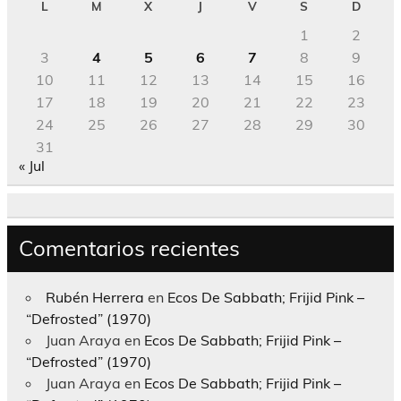
L
M
X
J
V
S
D
1
2
3
4
5
6
7
8
9
10
11
12
13
14
15
16
17
18
19
20
21
22
23
24
25
26
27
28
29
30
31
« Jul
Comentarios recientes
Rubén Herrera
en
Ecos De Sabbath; Frijid Pink –
“Defrosted” (1970)
Juan Araya
en
Ecos De Sabbath; Frijid Pink –
“Defrosted” (1970)
Juan Araya
en
Ecos De Sabbath; Frijid Pink –