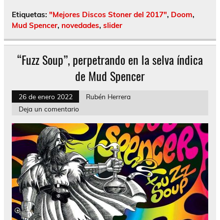
Etiquetas:
"Mejores Discos Stoner del 2017"
,
Doom
,
Mud Spencer
,
novedades
,
slider
“Fuzz Soup”, perpetrando en la selva índica
de Mud Spencer
26 de enero 2022
Rubén Herrera
Deja un comentario