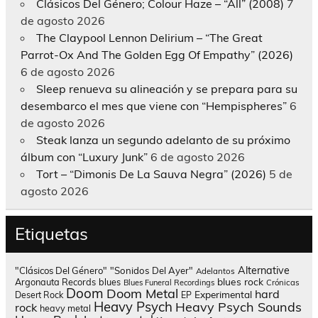
Clásicos Del Género; Colour Haze – “All” (2008)
7
de agosto 2026
The Claypool Lennon Delirium – “The Great
Parrot-Ox And The Golden Egg Of Empathy” (2026)
6 de agosto 2026
Sleep renueva su alineación y se prepara para su
desembarco el mes que viene con “Hempispheres”
6
de agosto 2026
Steak lanza un segundo adelanto de su próximo
álbum con “Luxury Junk”
6 de agosto 2026
Tort – “Dimonis De La Sauva Negra” (2026)
5 de
agosto 2026
Etiquetas
Alternative
"Clásicos Del Género"
"Sonidos Del Ayer"
Adelantos
blues rock
Argonauta Records
blues
Blues Funeral Recordings
Crónicas
Doom
Doom Metal
hard
Experimental
Desert Rock
EP
Heavy Psych
Heavy Psych Sounds
rock
heavy metal