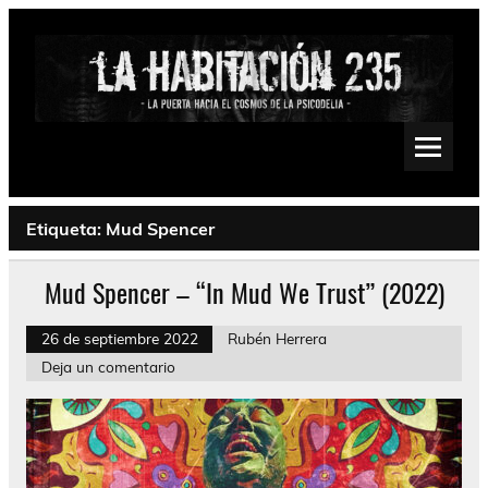
Saltar
al
contenido
La Habitación 235
Psychedelic, Stoner, Doom, Sludge, Fuzz, Space, Drone
Etiqueta:
Mud Spencer
Mud Spencer – “In Mud We Trust” (2022)
26 de septiembre 2022
Rubén Herrera
Deja un comentario