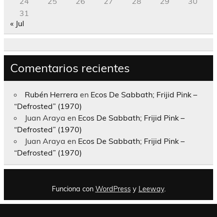
24
25
26
27
28
29
30
31
« Jul
Comentarios recientes
Rubén Herrera
en
Ecos De Sabbath; Frijid Pink –
“Defrosted” (1970)
Juan Araya
en
Ecos De Sabbath; Frijid Pink –
“Defrosted” (1970)
Juan Araya
en
Ecos De Sabbath; Frijid Pink –
“Defrosted” (1970)
Funciona con
WordPress
y
Leeway
.