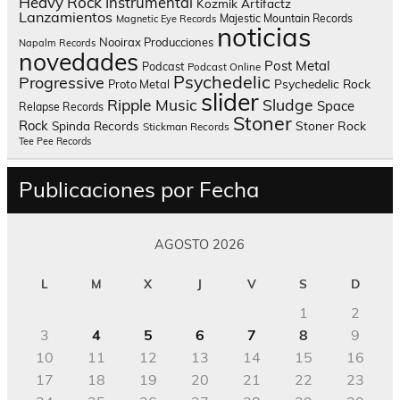
Heavy Rock
Instrumental
Kozmik Artifactz
Lanzamientos
Majestic Mountain Records
Magnetic Eye Records
noticias
Nooirax Producciones
Napalm Records
novedades
Post Metal
Podcast
Podcast Online
Psychedelic
Progressive
Psychedelic Rock
Proto Metal
slider
Sludge
Ripple Music
Space
Relapse Records
Stoner
Rock
Spinda Records
Stoner Rock
Stickman Records
Tee Pee Records
Publicaciones por Fecha
AGOSTO 2026
L
M
X
J
V
S
D
1
2
3
4
5
6
7
8
9
10
11
12
13
14
15
16
17
18
19
20
21
22
23