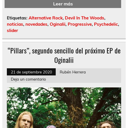
Leer más
Etiquetas:
Alternative Rock
,
Devil In The Woods
,
noticias
,
novedades
,
Oginalii
,
Progressive
,
Psychedelic
,
slider
“Pillars”, segundo sencillo del próximo EP de
Oginalii
21 de septiembre 2020
Rubén Herrera
Deja un comentario