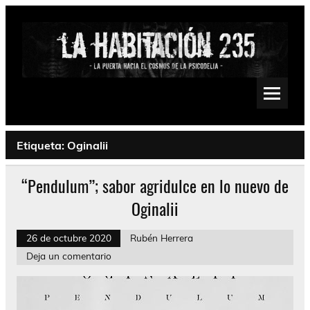
Saltar
al
contenido
La Habitación 235
Psychedelic, Stoner, Doom, Sludge, Fuzz, Space, Drone
Etiqueta:
Oginalii
“Pendulum”; sabor agridulce en lo nuevo de
Oginalii
26 de octubre 2020
Rubén Herrera
Deja un comentario