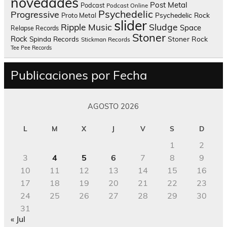
novedades
Post Metal
Podcast
Podcast Online
Psychedelic
Progressive
Psychedelic Rock
Proto Metal
slider
Sludge
Ripple Music
Space
Relapse Records
Stoner
Rock
Spinda Records
Stoner Rock
Stickman Records
Tee Pee Records
Publicaciones por Fecha
AGOSTO 2026
L
M
X
J
V
S
D
1
2
3
4
5
6
7
8
9
10
11
12
13
14
15
16
17
18
19
20
21
22
23
24
25
26
27
28
29
30
31
« Jul