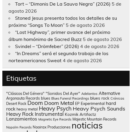
Tort – “Dimonis De La Sauva Negra” (2026)
5 de
agosto 2026
Stoned Jesus presenta todos los detalles de su
próximo “Songs To Moon”
5 de agosto 2026
“Lost Highway”, primer avance del próximo
álbum homónimo de Sacred Buzz
5 de agosto 2026
Svindel – “Drömfeber” (2026)
4 de agosto 2026
“In Dreams” será el segundo trabajo de los
norteamericanos Sweat
4 de agosto 2026
Etiquetas
Alternative
"Clásicos Del Género"
"Sonidos Del Ayer"
Adelantos
blues rock
Argonauta Records
blues
Blues Funeral Recordings
Crónicas
Doom
Doom Metal
hard
Experimental
Desert Rock
EP
Heavy Psych
Heavy Psych Sounds
rock
heavy metal
Heavy Rock
Instrumental
Kozmik Artifactz
Lanzamientos
Majestic Mountain Records
Magnetic Eye Records
noticias
Nooirax Producciones
Napalm Records