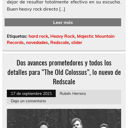
dejar de resultar totalmente efectivo en su escucha.
Buen heavy rock directo […]
Leer más
Etiquetas:
hard rock
,
Heavy Rock
,
Majestic Mountain
Records
,
novedades
,
Redscale
,
slider
Dos avances prometedores y todos los
detalles para “The Old Colossus”, lo nuevo de
Redscale
17 de septiembre 2021
Rubén Herrera
Deja un comentario