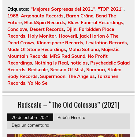
Etiquetas:
"Mejores Sorpresas del 2021"
,
"TOP 2021"
,
1968
,
Argonauta Records
,
Baron Crâne
,
Bend The
Future
,
BlackSpin Records
,
Blues Funeral Recordings
,
Conclave
,
Desert Records
,
Djiin
,
Forbidden Place
Records
,
Holy Monitor
,
Hooverii
,
Jack Harlon & The
Dead Crows
,
Klonosphere Records
,
Levitation Records
,
Made Of Stone Recordings
,
Maha Sohona
,
Majestic
Mountain Records
,
MRS Red Sound
,
No Profit
Recordings
,
Nothing Is Real
,
noticias
,
Psychedelic Salad
Records
,
Redscale
,
Season Of Mist
,
Somnuri
,
Stolen
Body Records
,
Supermoon
,
The Angelus
,
Tonzonen
Records
,
Yo No Se
Redscale – “The Old Colossus” (2021)
20 de octubre 2021
Rubén Herrera
Deja un comentario