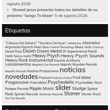
agosto 2026
Stoned Jesus presenta todos los detalles de su
próximo “Songs To Moon”
5 de agosto 2026
Etiquetas
Alternative
"Clásicos Del Género"
"Sonidos Del Ayer"
Adelantos
blues rock
Argonauta Records
blues
Blues Funeral Recordings
Crónicas
Doom
Doom Metal
hard
Experimental
Desert Rock
EP
Heavy Psych
Heavy Psych Sounds
rock
heavy metal
Heavy Rock
Instrumental
Kozmik Artifactz
Lanzamientos
Majestic Mountain Records
Magnetic Eye Records
noticias
Nooirax Producciones
Napalm Records
novedades
Post Metal
Podcast
Podcast Online
Psychedelic
Progressive
Psychedelic Rock
Proto Metal
slider
Sludge
Ripple Music
Space
Relapse Records
Stoner
Rock
Spinda Records
Stoner Rock
Stickman Records
Tee Pee Records