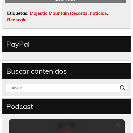
Etiquetas:
Majestic Mountain Records
,
noticias
,
Redscale
PayPal
Buscar contenidos
Podcast