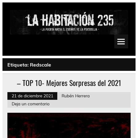
Saltar
al
contenido
La Habitación 235
Psychedelic, Stoner, Doom, Sludge, Fuzz, Space, Drone
Etiqueta:
Redscale
– TOP 10- Mejores Sorpresas del 2021
21 de diciembre 2021
Rubén Herrera
Deja un comentario