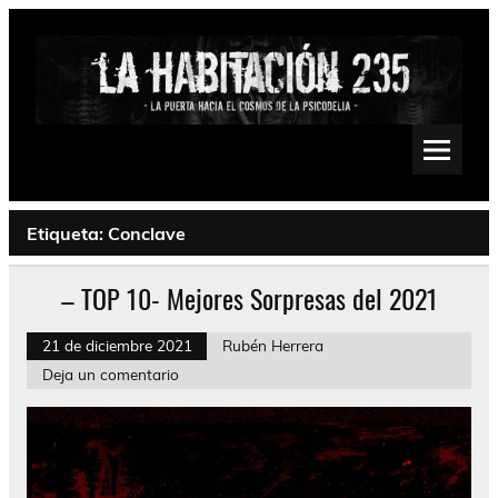
Saltar
al
contenido
La Habitación 235
Psychedelic, Stoner, Doom, Sludge, Fuzz, Space, Drone
Etiqueta:
Conclave
– TOP 10- Mejores Sorpresas del 2021
21 de diciembre 2021
Rubén Herrera
Deja un comentario