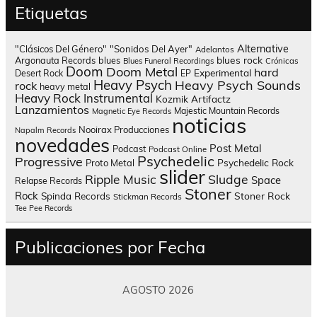
Etiquetas
Alternative
"Clásicos Del Género"
"Sonidos Del Ayer"
Adelantos
blues rock
Argonauta Records
blues
Blues Funeral Recordings
Crónicas
Doom
Doom Metal
hard
Experimental
Desert Rock
EP
Heavy Psych
Heavy Psych Sounds
rock
heavy metal
Heavy Rock
Instrumental
Kozmik Artifactz
Lanzamientos
Majestic Mountain Records
Magnetic Eye Records
noticias
Nooirax Producciones
Napalm Records
novedades
Post Metal
Podcast
Podcast Online
Psychedelic
Progressive
Psychedelic Rock
Proto Metal
slider
Sludge
Ripple Music
Space
Relapse Records
Stoner
Rock
Spinda Records
Stoner Rock
Stickman Records
Tee Pee Records
Publicaciones por Fecha
AGOSTO 2026