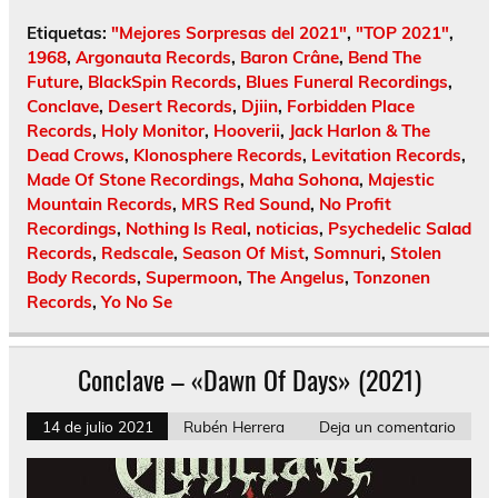
Etiquetas:
"Mejores Sorpresas del 2021"
,
"TOP 2021"
,
1968
,
Argonauta Records
,
Baron Crâne
,
Bend The
Future
,
BlackSpin Records
,
Blues Funeral Recordings
,
Conclave
,
Desert Records
,
Djiin
,
Forbidden Place
Records
,
Holy Monitor
,
Hooverii
,
Jack Harlon & The
Dead Crows
,
Klonosphere Records
,
Levitation Records
,
Made Of Stone Recordings
,
Maha Sohona
,
Majestic
Mountain Records
,
MRS Red Sound
,
No Profit
Recordings
,
Nothing Is Real
,
noticias
,
Psychedelic Salad
Records
,
Redscale
,
Season Of Mist
,
Somnuri
,
Stolen
Body Records
,
Supermoon
,
The Angelus
,
Tonzonen
Records
,
Yo No Se
Conclave – «Dawn Of Days» (2021)
14 de julio 2021
Rubén Herrera
Deja un comentario