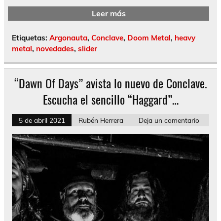
Leer más
Etiquetas:
Argonauta
,
Conclave
,
Doom Metal
,
heavy
metal
,
novedades
,
slider
“Dawn Of Days” avista lo nuevo de Conclave.
Escucha el sencillo “Haggard”…
5 de abril 2021
Rubén Herrera
Deja un comentario