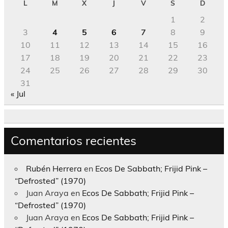
L
M
X
J
V
S
D
1
2
3
4
5
6
7
8
9
10
11
12
13
14
15
16
17
18
19
20
21
22
23
24
25
26
27
28
29
30
31
« Jul
Comentarios recientes
Rubén Herrera
en
Ecos De Sabbath; Frijid Pink –
“Defrosted” (1970)
Juan Araya
en
Ecos De Sabbath; Frijid Pink –
“Defrosted” (1970)
Juan Araya
en
Ecos De Sabbath; Frijid Pink –