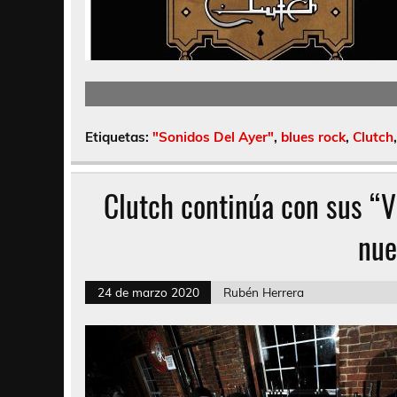
Etiquetas:
"Sonidos Del Ayer"
,
blues rock
,
Clutch
Clutch continúa con sus “Va
nue
24 de marzo 2020
Rubén Herrera