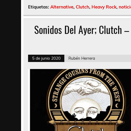
Etiquetas:
Alternative
,
Clutch
,
Heavy Rock
,
notic
Sonidos Del Ayer; Clutch 
5 de junio 2020
Rubén Herrera