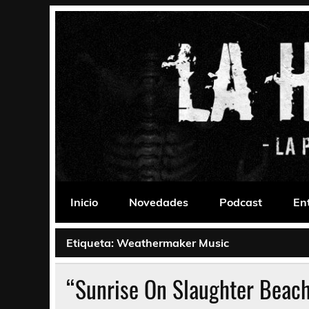
Saltar
al
contenido
La Habitación 235
Psychedelic, Stoner, Doom, Sludge, Fuzz, Space,
Inicio
Novedades
Podcast
En
Etiqueta:
Weathermaker Music
“Sunrise On Slaughter Beach