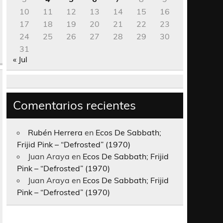
10
11
12
13
14
15
16
17
18
19
20
21
22
23
24
25
26
27
28
29
30
31
« Jul
Comentarios recientes
Rubén Herrera
en
Ecos De Sabbath;
Frijid Pink – “Defrosted” (1970)
Juan Araya
en
Ecos De Sabbath; Frijid
Pink – “Defrosted” (1970)
Juan Araya
en
Ecos De Sabbath; Frijid
Pink – “Defrosted” (1970)