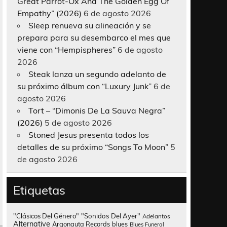
Great Parrot-Ox And The Golden Egg Of
Empathy” (2026)
6 de agosto 2026
Sleep renueva su alineación y se
prepara para su desembarco el mes que
viene con “Hempispheres”
6 de agosto
2026
Steak lanza un segundo adelanto de
su próximo álbum con “Luxury Junk”
6 de
agosto 2026
Tort – “Dimonis De La Sauva Negra”
(2026)
5 de agosto 2026
Stoned Jesus presenta todos los
detalles de su próximo “Songs To Moon”
5
de agosto 2026
Etiquetas
"Clásicos Del Género"
"Sonidos Del Ayer"
Adelantos
Alternative
Argonauta Records
blues
Blues Funeral