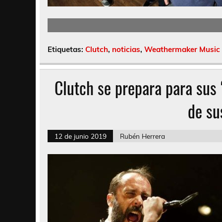
Etiquetas:
Clutch
,
noticias
,
Weathermaker Music
Clutch se prepara para sus 
de su
12 de junio 2019
Rubén Herrera