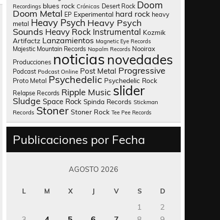
Doom
blues rock
Desert Rock
Recordings
Crónicas
Doom Metal
hard rock
Experimental
heavy
EP
Heavy Psych
Heavy Psych
metal
Sounds
Heavy Rock
Instrumental
Kozmik
Lanzamientos
Artifactz
Magnetic Eye Records
Nooirax
Majestic Mountain Records
Napalm Records
noticias
novedades
Producciones
Progressive
Post Metal
Podcast
Podcast Online
Psychedelic
Psychedelic Rock
Proto Metal
slider
Ripple Music
Relapse Records
Sludge
Space Rock
Spinda Records
Stickman
Stoner
Stoner Rock
Records
Tee Pee Records
Publicaciones por Fecha
AGOSTO 2026
L
M
X
J
V
S
D
1
2
3
4
5
6
7
8
9