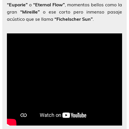
“Euporie”
o
“Eternal Flow”
, momentos bellos como la
gran
“Mireille”
o ese corto pero inmenso pasaje
acústico que se llama
“Fichelscher Sun”
.