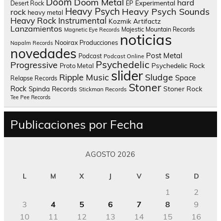
Doom
Doom Metal
hard
Experimental
Desert Rock
EP
Heavy Psych
Heavy Psych Sounds
rock
heavy metal
Heavy Rock
Instrumental
Kozmik Artifactz
Lanzamientos
Majestic Mountain Records
Magnetic Eye Records
noticias
Nooirax Producciones
Napalm Records
novedades
Post Metal
Podcast
Podcast Online
Psychedelic
Progressive
Psychedelic Rock
Proto Metal
slider
Sludge
Ripple Music
Space
Relapse Records
Stoner
Rock
Spinda Records
Stoner Rock
Stickman Records
Tee Pee Records
Publicaciones por Fecha
AGOSTO 2026
L
M
X
J
V
S
D
1
2
3
4
5
6
7
8
9
10
11
12
13
14
15
16