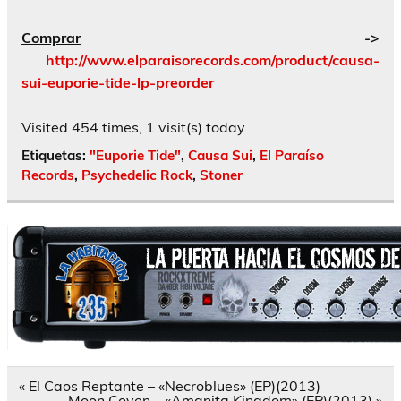
Comprar
->
http://www.elparaisorecords.com/product/causa-
sui-euporie-tide-lp-preorder
Visited 454 times, 1 visit(s) today
Etiquetas:
"Euporie Tide"
,
Causa Sui
,
El Paraíso
Records
,
Psychedelic Rock
,
Stoner
Navegación
« El Caos Reptante – «Necroblues» (EP)(2013)
de
Moon Coven – «Amanita Kingdom» (EP)(2013) »