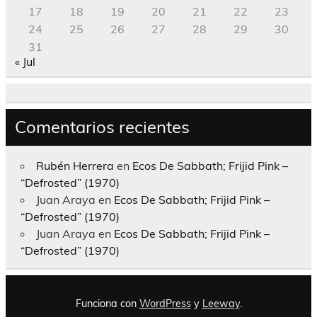
17
18
19
20
21
22
23
24
25
26
27
28
29
30
31
« Jul
Comentarios recientes
Rubén Herrera
en
Ecos De Sabbath; Frijid Pink –
“Defrosted” (1970)
Juan Araya
en
Ecos De Sabbath; Frijid Pink –
“Defrosted” (1970)
Juan Araya
en
Ecos De Sabbath; Frijid Pink –
“Defrosted” (1970)
Funciona con
WordPress
y
Leeway
.