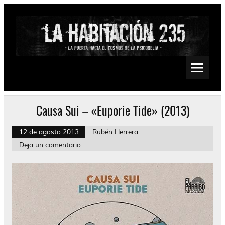
Saltar
al
contenido
La Habitación 235
Psychedelic, Stoner, Doom, Sludge, Fuzz, Space, Drone
Causa Sui – «Euporie Tide» (2013)
12 de agosto 2013
Rubén Herrera
Deja un comentario