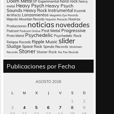
Doom Metal
hard rock
Experimental
heavy
EP
Heavy Psych
Heavy Psych
metal
Sounds
Heavy Rock
Instrumental
Kozmik
Lanzamientos
Artifactz
Magnetic Eye Records
Nooirax
Majestic Mountain Records
Napalm Records
noticias
novedades
Producciones
Progressive
Post Metal
Podcast
Podcast Online
Psychedelic
Psychedelic Rock
Proto Metal
slider
Ripple Music
Relapse Records
Sludge
Space Rock
Spinda Records
Stickman
Stoner
Stoner Rock
Records
Tee Pee Records
Publicaciones por Fecha
AGOSTO 2026
L
M
X
J
V
S
D
1
2
3
4
5
6
7
8
9
10
11
12
13
14
15
16