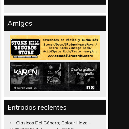
Amigos
Entradas recientes
Clásicos Del Género; Colour Haze –