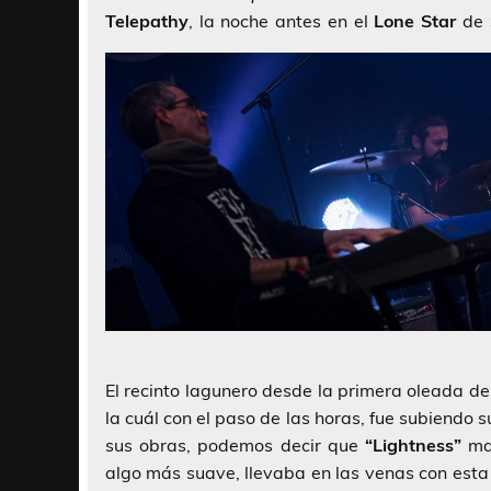
Telepathy
, la noche antes en el
Lone Star
de
El recinto lagunero desde la primera oleada d
la cuál con el paso de las horas, fue subiendo
sus obras, podemos decir que
“Lightness”
mar
algo más suave, llevaba en las venas con esta