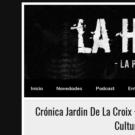
Saltar
al
contenido
La Habitación 235
Psychedelic, Stoner, Doom, Sludge, Fuzz, Space,
Inicio
Novedades
Podcast
En
Crónica Jardin De La Croi
Cultu