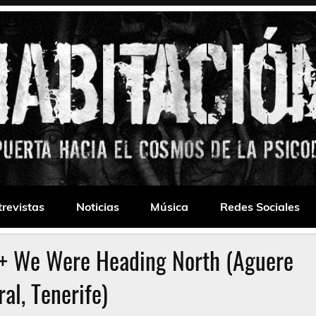
 Drone
trevistas
Noticias
Música
Redes Sociales
x + We Were Heading North (Aguere
ral, Tenerife)