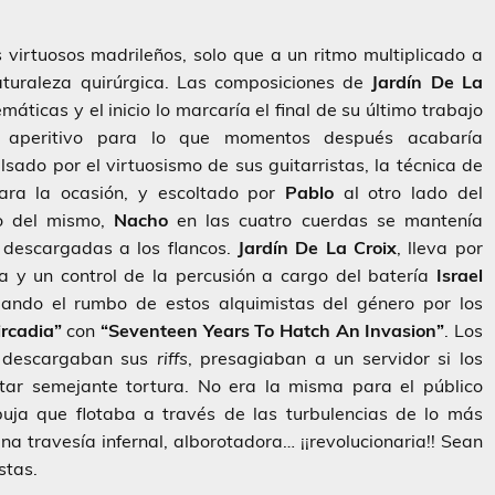
 virtuosos madrileños, solo que a un ritmo multiplicado a
aturaleza quirúrgica. Las composiciones de
Jardín De La
ticas y el inicio lo marcaría el final de su último trabajo
 aperitivo para lo que momentos después acabaría
lsado por el virtuosismo de sus guitarristas, la técnica de
ara la ocasión, y escoltado por
Pablo
al otro lado del
io del mismo,
Nacho
en las cuatro cuerdas se mantenía
 descargadas a los flancos.
Jardín De La Croix
, lleva por
a y un control de la percusión a cargo del batería
Israel
iando el rumbo de estos alquimistas del género por los
ircadia”
con
“Seventeen Years To Hatch An Invasion”
. Los
e descargaban sus
riffs
, presagiaban a un servidor si los
tar semejante tortura. No era la misma para el público
buja que flotaba a través de las turbulencias de lo más
na travesía infernal, alborotadora… ¡¡revolucionaria!! Sean
stas.