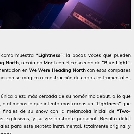
 y como muestra
“Lightness”
, la pocas voces que pueden
g North
, recaía en
Moril
con el
crescendo
de
“Blue Light”
.
mentación en
We
Were Heading North
con esos compases
sma con su mágica reconstrucción de capas instrumentales,
a única pieza más cercada de su homónimo debut, a lo que
d, o al menos lo que intenta mostrarnos un
“Lightness”
que
s finales de su
show
con la melancolía inicial de
“Two-
 explosivos, y su vez bastante personal. Resulta difícil
ales para este sexteto instrumental, totalmente original y
naria.