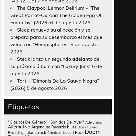
“All” (2008)
7 de agosto 2026
The Claypool Lennon Delirium – “The
Great Parrot-Ox And The Golden Egg Of
Empathy” (2026)
6 de agosto 2026
Sleep renueva su alineación y se
prepara para su desembarco el mes que
viene con “Hempispheres”
6 de agosto
2026
Steak lanza un segundo adelanto de
su próximo álbum con “Luxury Junk”
6 de
agosto 2026
Tort – “Dimonis De La Sauva Negra”
(2026)
5 de agosto 2026
Etiquetas
"Clásicos Del Género"
"Sonidos Del Ayer"
Adelantos
Alternative
Argonauta Records
blues
Blues Funeral
Doom
blues rock
Desert Rock
Recordings
Crónicas