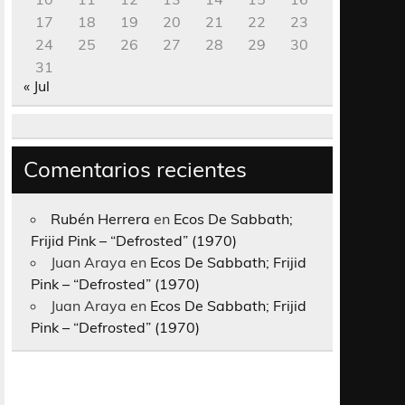
17
18
19
20
21
22
23
24
25
26
27
28
29
30
31
« Jul
Comentarios recientes
Rubén Herrera
en
Ecos De Sabbath;
Frijid Pink – “Defrosted” (1970)
Juan Araya
en
Ecos De Sabbath; Frijid
Pink – “Defrosted” (1970)
Juan Araya
en
Ecos De Sabbath; Frijid
Pink – “Defrosted” (1970)