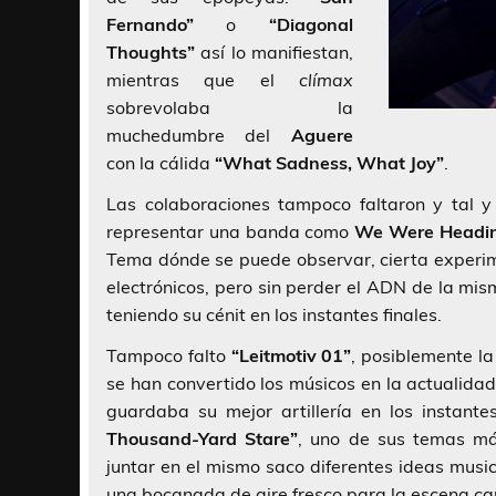
Fernando”
o
“Diagonal
Thoughts”
así lo manifiestan,
mientras que el
clímax
sobrevolaba la
muchedumbre del
Aguere
con la cálida
“What Sadness, What Joy”
.
Las colaboraciones tampoco faltaron y tal
representar una banda como
We Were Headin
Tema dónde se puede observar, cierta experi
electrónicos, pero sin perder el ADN de la mi
teniendo su cénit en los instantes finales.
Tampoco falto
“Leitmotiv 01”
, posiblemente l
se han convertido los músicos en la actualida
guardaba su mejor artillería en los instante
Thousand-Yard Stare”
, uno de sus temas más
juntar en el mismo saco diferentes ideas music
una bocanada de aire fresco para la escena ca