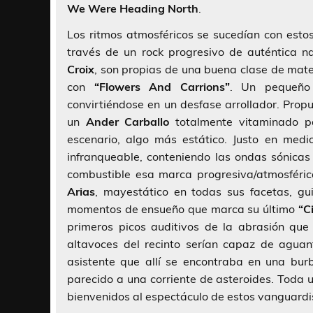
We Were Heading North
.
Los ritmos atmosféricos se sucedían con estos
través de un rock progresivo de auténtica n
Croix
, son propias de una buena clase de matemá
con
“Flowers And Carrions”
. Un pequeño
convirtiéndose en un desfase arrollador. Propu
un
Ander Carballo
totalmente vitaminado p
escenario, algo más estático. Justo en med
infranqueable, conteniendo las ondas sónicas
combustible esa marca progresiva/atmosféric
Arias
, mayestático en todas sus facetas, gu
momentos de ensueño que marca su último
“C
primeros picos auditivos de la abrasión qu
altavoces del recinto serían capaz de aguan
asistente que allí se encontraba en una bur
parecido a una corriente de asteroides. Toda u
bienvenidos al espectáculo de estos vanguardi