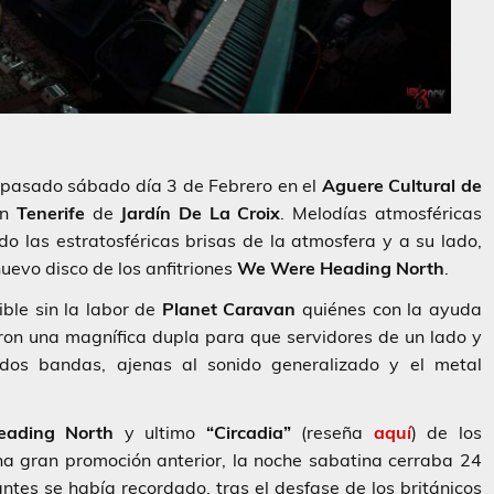
 pasado sábado día 3 de Febrero en el
Aguere Cultural de
en
Tenerife
de
Jardín De La Croix
. Melodías atmosféricas
do las estratosféricas brisas de la atmosfera y a su lado,
uevo disco de los anfitriones
We Were Heading North
.
ble sin la labor de
Planet Caravan
quiénes con la ayuda
ron una magnífica dupla para que servidores de un lado y
e dos bandas, ajenas al sonido generalizado y el metal
ading North
y ultimo
“Circadia”
(reseña
aquí
) de los
 gran promoción anterior, la noche sabatina cerraba 24
tes se había recordado, tras el desfase de los británicos