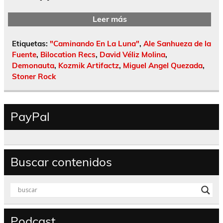
Leer más
Etiquetas:
"Caminando En La Luna"
,
Ale Sanhueza de la
Fuente
,
Bilocation Recs
,
David Véliz Molina
,
Demonauta
,
Kozmik Artifactz
,
Miguel Angel Quezada
,
Stoner Rock
PayPal
Buscar contenidos
Podcast