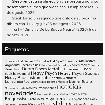
Sleep renueva su alineación y se prepara para su
desembarco el mes que viene con “Hempispheres”
6
de agosto 2026
Steak lanza un segundo adelanto de su próximo
álbum con “Luxury Junk”
6 de agosto 2026
Tort – “Dimonis De La Sauva Negra” (2026)
5 de
agosto 2026
Etiquetas
Alternative
"Clásicos Del Género"
"Sonidos Del Ayer"
Adelantos
blues rock
Argonauta Records
blues
Blues Funeral Recordings
Crónicas
Doom
Doom Metal
hard
Experimental
Desert Rock
EP
Heavy Psych
Heavy Psych Sounds
rock
heavy metal
Heavy Rock
Instrumental
Kozmik Artifactz
Lanzamientos
Majestic Mountain Records
Magnetic Eye Records
noticias
Nooirax Producciones
Napalm Records
novedades
Post Metal
Podcast
Podcast Online
Psychedelic
Progressive
Psychedelic Rock
Proto Metal
slider
Sludge
Ripple Music
Space
Relapse Records