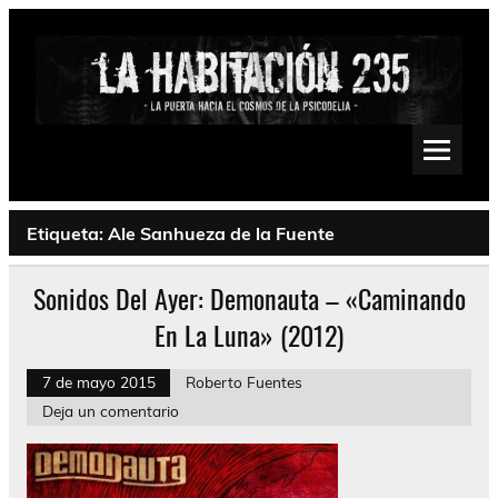
Saltar
al
contenido
La Habitación 235
Psychedelic, Stoner, Doom, Sludge, Fuzz, Space, Drone
Etiqueta:
Ale Sanhueza de la Fuente
Sonidos Del Ayer: Demonauta – «Caminando
En La Luna» (2012)
7 de mayo 2015
Roberto Fuentes
Deja un comentario