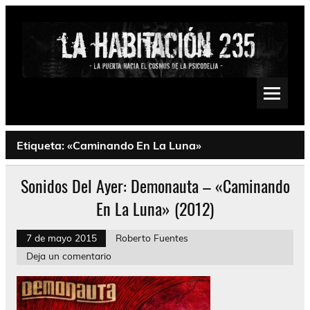
Saltar
al
contenido
La Habitación 235
Psychedelic, Stoner, Doom, Sludge, Fuzz, Space, Drone
Etiqueta:
«Caminando En La Luna»
Sonidos Del Ayer: Demonauta – «Caminando
En La Luna» (2012)
7 de mayo 2015
Roberto Fuentes
Deja un comentario