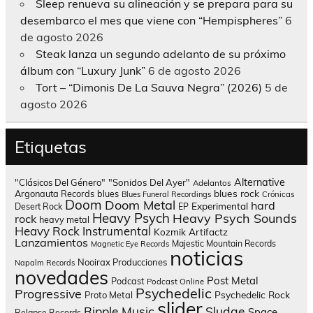
Sleep renueva su alineación y se prepara para su
desembarco el mes que viene con “Hempispheres”
6
de agosto 2026
Steak lanza un segundo adelanto de su próximo
álbum con “Luxury Junk”
6 de agosto 2026
Tort – “Dimonis De La Sauva Negra” (2026)
5 de
agosto 2026
Etiquetas
Alternative
"Clásicos Del Género"
"Sonidos Del Ayer"
Adelantos
blues rock
Argonauta Records
blues
Blues Funeral Recordings
Crónicas
Doom
Doom Metal
hard
Experimental
Desert Rock
EP
Heavy Psych
Heavy Psych Sounds
rock
heavy metal
Heavy Rock
Instrumental
Kozmik Artifactz
Lanzamientos
Majestic Mountain Records
Magnetic Eye Records
noticias
Nooirax Producciones
Napalm Records
novedades
Post Metal
Podcast
Podcast Online
Psychedelic
Progressive
Psychedelic Rock
Proto Metal
slider
Sludge
Ripple Music
Space
Relapse Records