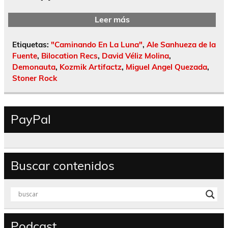
Leer más
Etiquetas:
"Caminando En La Luna"
,
Ale Sanhueza de la
Fuente
,
Bilocation Recs
,
David Véliz Molina
,
Demonauta
,
Kozmik Artifactz
,
Miguel Angel Quezada
,
Stoner Rock
PayPal
Buscar contenidos
Podcast