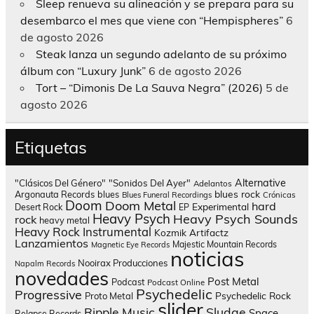
Sleep renueva su alineación y se prepara para su
desembarco el mes que viene con “Hempispheres”
6
de agosto 2026
Steak lanza un segundo adelanto de su próximo
álbum con “Luxury Junk”
6 de agosto 2026
Tort – “Dimonis De La Sauva Negra” (2026)
5 de
agosto 2026
Etiquetas
Alternative
"Clásicos Del Género"
"Sonidos Del Ayer"
Adelantos
blues rock
Argonauta Records
blues
Blues Funeral Recordings
Crónicas
Doom
Doom Metal
hard
Experimental
Desert Rock
EP
Heavy Psych
Heavy Psych Sounds
rock
heavy metal
Heavy Rock
Instrumental
Kozmik Artifactz
Lanzamientos
Majestic Mountain Records
Magnetic Eye Records
noticias
Nooirax Producciones
Napalm Records
novedades
Post Metal
Podcast
Podcast Online
Psychedelic
Progressive
Psychedelic Rock
Proto Metal
slider
Sludge
Ripple Music
Space
Relapse Records