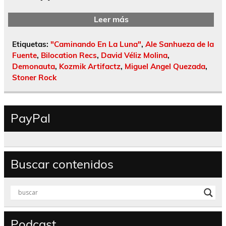
Leer más
Etiquetas:
"Caminando En La Luna"
,
Ale Sanhueza de la
Fuente
,
Bilocation Recs
,
David Véliz Molina
,
Demonauta
,
Kozmik Artifactz
,
Miguel Angel Quezada
,
Stoner Rock
PayPal
Buscar contenidos
Podcast