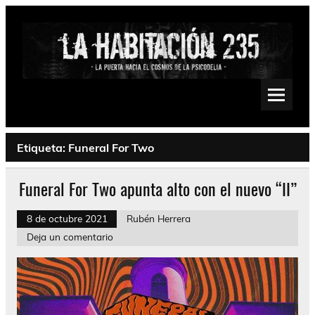
Saltar
al
contenido
La Habitación 235
Psychedelic, Stoner, Doom, Sludge, Fuzz, Space, Drone
Etiqueta:
Funeral For Two
Funeral For Two apunta alto con el nuevo “II”
8 de octubre 2021
Rubén Herrera
Deja un comentario