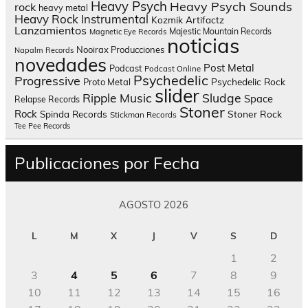
Heavy Psych
Heavy Psych Sounds
rock
heavy metal
Heavy Rock
Instrumental
Kozmik Artifactz
Lanzamientos
Majestic Mountain Records
Magnetic Eye Records
noticias
Nooirax Producciones
Napalm Records
novedades
Post Metal
Podcast
Podcast Online
Psychedelic
Progressive
Psychedelic Rock
Proto Metal
slider
Sludge
Ripple Music
Space
Relapse Records
Stoner
Rock
Spinda Records
Stoner Rock
Stickman Records
Tee Pee Records
Publicaciones por Fecha
AGOSTO 2026
L
M
X
J
V
S
D
1
2
3
4
5
6
7
8
9
10
11
12
13
14
15
16