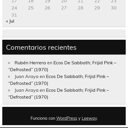
17
18
19
20
21
22
23
24
25
26
27
28
29
30
31
« Jul
Comentarios recientes
Rubén Herrera
en
Ecos De Sabbath; Frijid Pink –
“Defrosted” (1970)
Juan Araya
en
Ecos De Sabbath; Frijid Pink –
“Defrosted” (1970)
Juan Araya
en
Ecos De Sabbath; Frijid Pink –
“Defrosted” (1970)
Funciona con
WordPress
y
Leeway
.