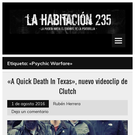
Saltar
al
contenido
La Habitación 235
Psychedelic, Stoner, Doom, Sludge, Fuzz, Space, Drone
Etiqueta:
«Psychic Warfare»
«A Quick Death In Texas», nuevo videoclip de
Clutch
1 de agosto 2016
Rubén Herrera
Deja un comentario