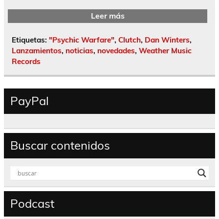
Leer más
Etiquetas:
"Psychic Warfare"
,
Clutch
,
Dan Winters
,
Lanzamientos
,
noticias
,
novedades
,
Weather Music
Records
PayPal
Buscar contenidos
Podcast