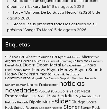
Steak lanza un segundo adelanto de su próximo
álbum con “Luxury Junk”
6 de agosto 2026
Tort – “Dimonis De La Sauva Negra” (2026)
5 de
agosto 2026
Stoned Jesus presenta todos los detalles de su
próximo “Songs To Moon”
5 de agosto 2026
Etiquetas
Alternative
"Clásicos Del Género"
"Sonidos Del Ayer"
Adelantos
blues rock
Argonauta Records
blues
Blues Funeral Recordings
Crónicas
Doom
Doom Metal
hard
Experimental
Desert Rock
EP
Heavy Psych
Heavy Psych Sounds
rock
heavy metal
Heavy Rock
Instrumental
Kozmik Artifactz
Lanzamientos
Majestic Mountain Records
Magnetic Eye Records
noticias
Nooirax Producciones
Napalm Records
novedades
Post Metal
Podcast
Podcast Online
Psychedelic
Progressive
Psychedelic Rock
Proto Metal
slider
Sludge
Ripple Music
Space
Relapse Records
Stoner
Rock
Spinda Records
Stoner Rock
Stickman Records