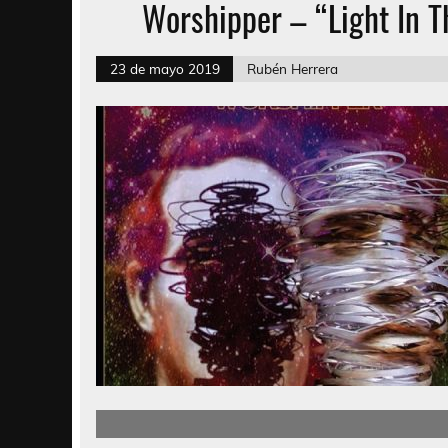
Worshipper – “Light In Th
23 de mayo 2019
Rubén Herrera