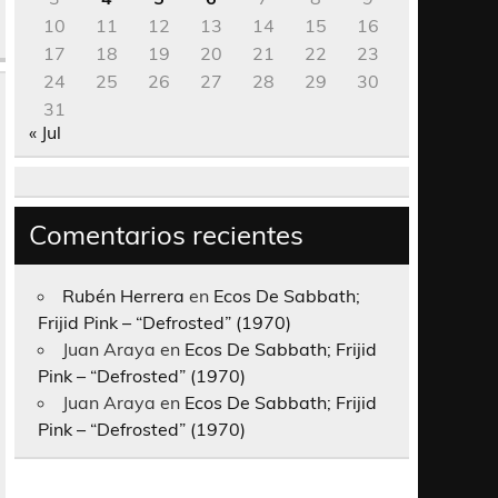
10
11
12
13
14
15
16
17
18
19
20
21
22
23
24
25
26
27
28
29
30
31
« Jul
Comentarios recientes
Rubén Herrera
en
Ecos De Sabbath;
Frijid Pink – “Defrosted” (1970)
Juan Araya
en
Ecos De Sabbath; Frijid
Pink – “Defrosted” (1970)
Juan Araya
en
Ecos De Sabbath; Frijid
Pink – “Defrosted” (1970)