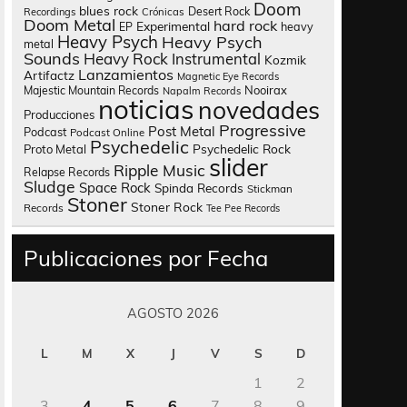
Doom
blues rock
Desert Rock
Recordings
Crónicas
Doom Metal
hard rock
Experimental
heavy
EP
Heavy Psych
Heavy Psych
metal
Sounds
Heavy Rock
Instrumental
Kozmik
Lanzamientos
Artifactz
Magnetic Eye Records
Nooirax
Majestic Mountain Records
Napalm Records
noticias
novedades
Producciones
Progressive
Post Metal
Podcast
Podcast Online
Psychedelic
Psychedelic Rock
Proto Metal
slider
Ripple Music
Relapse Records
Sludge
Space Rock
Spinda Records
Stickman
Stoner
Stoner Rock
Records
Tee Pee Records
Publicaciones por Fecha
AGOSTO 2026
L
M
X
J
V
S
D
1
2
3
4
5
6
7
8
9