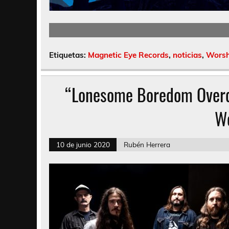
Etiquetas:
Magnetic Eye Records
,
noticias
,
Worsh
“Lonesome Boredom Overdr
W
10 de junio 2020
Rubén Herrera