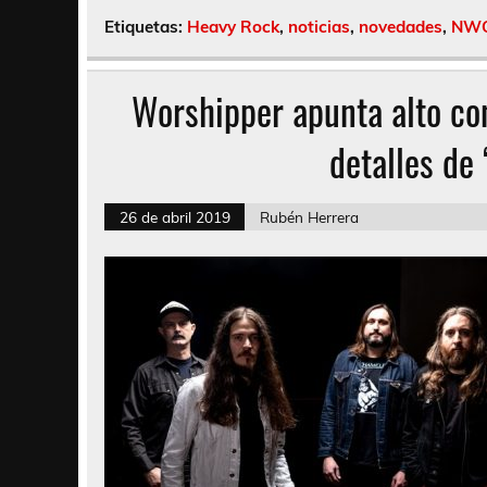
Etiquetas:
Heavy Rock
,
noticias
,
novedades
,
NW
Worshipper apunta alto con
detalles de
26 de abril 2019
Rubén Herrera