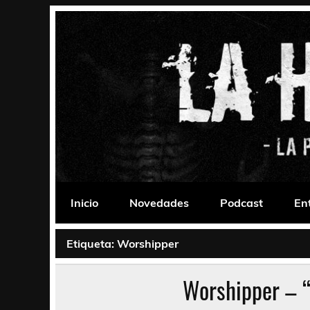
Saltar
al
contenido
La Habitación 235
Psychedelic, Stoner, Doom, Sludge, Fuzz, Space,
Inicio
Novedades
Podcast
En
Etiqueta:
Worshipper
Worshipper – 