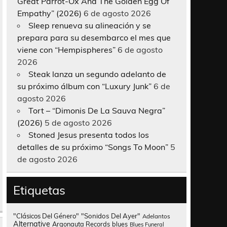
Great Parrot-Ox And The Golden Egg Of
Empathy” (2026)
6 de agosto 2026
Sleep renueva su alineación y se
prepara para su desembarco el mes que
viene con “Hempispheres”
6 de agosto
2026
Steak lanza un segundo adelanto de
su próximo álbum con “Luxury Junk”
6 de
agosto 2026
Tort – “Dimonis De La Sauva Negra”
(2026)
5 de agosto 2026
Stoned Jesus presenta todos los
detalles de su próximo “Songs To Moon”
5
de agosto 2026
Etiquetas
"Clásicos Del Género"
"Sonidos Del Ayer"
Adelantos
Alternative
Argonauta Records
blues
Blues Funeral