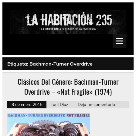
Saltar
al
contenido
La Habitación 235
Psychedelic, Stoner, Doom, Sludge, Fuzz, Space, Drone
Etiqueta:
Bachman-Turner Overdrive
Clásicos Del Género: Bachman-Turner
Overdrive – «Not Fragile» (1974)
8 de enero 2015
Toni Díaz
Deja un comentario