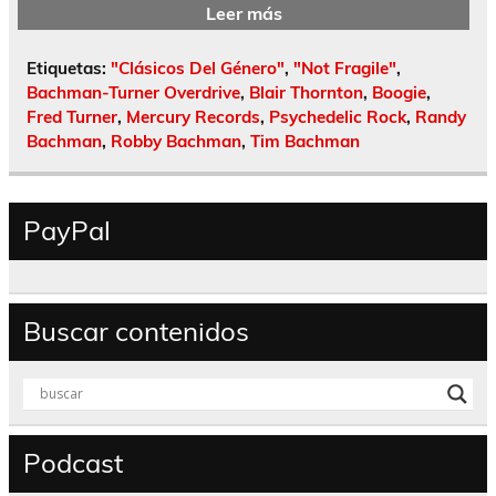
Leer más
Etiquetas:
"Clásicos Del Género"
,
"Not Fragile"
,
Bachman-Turner Overdrive
,
Blair Thornton
,
Boogie
,
Fred Turner
,
Mercury Records
,
Psychedelic Rock
,
Randy
Bachman
,
Robby Bachman
,
Tim Bachman
PayPal
Buscar contenidos
Podcast