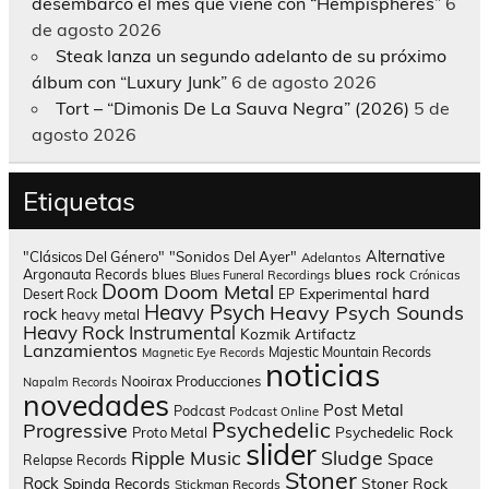
desembarco el mes que viene con “Hempispheres”
6
de agosto 2026
Steak lanza un segundo adelanto de su próximo
álbum con “Luxury Junk”
6 de agosto 2026
Tort – “Dimonis De La Sauva Negra” (2026)
5 de
agosto 2026
Etiquetas
Alternative
"Clásicos Del Género"
"Sonidos Del Ayer"
Adelantos
blues rock
Argonauta Records
blues
Blues Funeral Recordings
Crónicas
Doom
Doom Metal
hard
Experimental
Desert Rock
EP
Heavy Psych
Heavy Psych Sounds
rock
heavy metal
Heavy Rock
Instrumental
Kozmik Artifactz
Lanzamientos
Majestic Mountain Records
Magnetic Eye Records
noticias
Nooirax Producciones
Napalm Records
novedades
Post Metal
Podcast
Podcast Online
Psychedelic
Progressive
Psychedelic Rock
Proto Metal
slider
Sludge
Ripple Music
Space
Relapse Records
Stoner
Rock
Spinda Records
Stoner Rock
Stickman Records