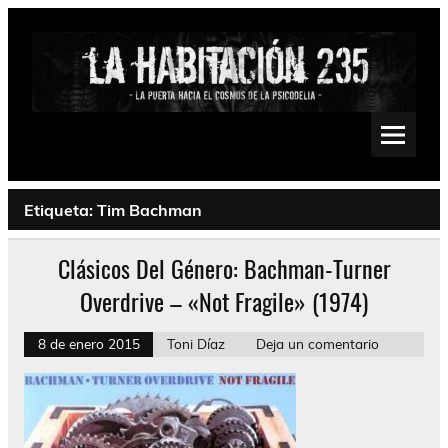
Saltar
al
contenido
La Habitación 235
Psychedelic, Stoner, Doom, Sludge, Fuzz, Space, Drone
Etiqueta:
Tim Bachman
Clásicos Del Género: Bachman-Turner
Overdrive – «Not Fragile» (1974)
8 de enero 2015
Toni Díaz
Deja un comentario