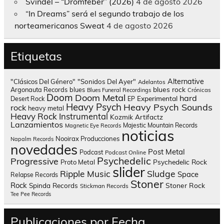
Svindel – “Drömfeber” (2026)
4 de agosto 2026
“In Dreams” será el segundo trabajo de los
norteamericanos Sweat
4 de agosto 2026
Etiquetas
Alternative
"Clásicos Del Género"
"Sonidos Del Ayer"
Adelantos
blues rock
Argonauta Records
blues
Blues Funeral Recordings
Crónicas
Doom
Doom Metal
hard
Experimental
Desert Rock
EP
Heavy Psych
Heavy Psych Sounds
rock
heavy metal
Heavy Rock
Instrumental
Kozmik Artifactz
Lanzamientos
Majestic Mountain Records
Magnetic Eye Records
noticias
Nooirax Producciones
Napalm Records
novedades
Post Metal
Podcast
Podcast Online
Psychedelic
Progressive
Psychedelic Rock
Proto Metal
slider
Sludge
Ripple Music
Space
Relapse Records
Stoner
Rock
Spinda Records
Stoner Rock
Stickman Records
Tee Pee Records
Publicaciones por Fecha