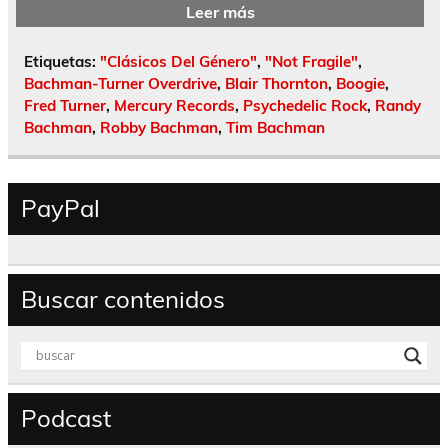
Leer más
Etiquetas:
"Clásicos Del Género"
,
"Not Fragile"
,
Bachman-Turner Overdrive
,
Blair Thornton
,
Boogie
,
Fred Turner
,
Mercury Records
,
Psychedelic Rock
,
Randy
Bachman
,
Robby Bachman
,
Tim Bachman
PayPal
Buscar contenidos
Podcast