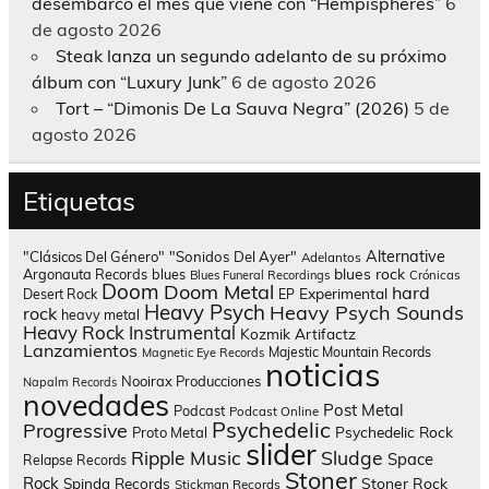
desembarco el mes que viene con “Hempispheres”
6
de agosto 2026
Steak lanza un segundo adelanto de su próximo
álbum con “Luxury Junk”
6 de agosto 2026
Tort – “Dimonis De La Sauva Negra” (2026)
5 de
agosto 2026
Etiquetas
Alternative
"Clásicos Del Género"
"Sonidos Del Ayer"
Adelantos
blues rock
Argonauta Records
blues
Blues Funeral Recordings
Crónicas
Doom
Doom Metal
hard
Experimental
Desert Rock
EP
Heavy Psych
Heavy Psych Sounds
rock
heavy metal
Heavy Rock
Instrumental
Kozmik Artifactz
Lanzamientos
Majestic Mountain Records
Magnetic Eye Records
noticias
Nooirax Producciones
Napalm Records
novedades
Post Metal
Podcast
Podcast Online
Psychedelic
Progressive
Psychedelic Rock
Proto Metal
slider
Sludge
Ripple Music
Space
Relapse Records
Stoner
Rock
Spinda Records
Stoner Rock
Stickman Records