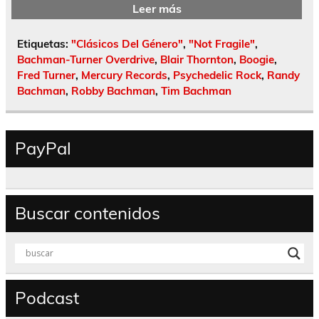
Leer más
Etiquetas:
"Clásicos Del Género"
,
"Not Fragile"
,
Bachman-Turner Overdrive
,
Blair Thornton
,
Boogie
,
Fred Turner
,
Mercury Records
,
Psychedelic Rock
,
Randy
Bachman
,
Robby Bachman
,
Tim Bachman
PayPal
Buscar contenidos
Podcast