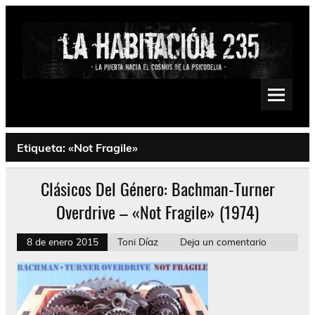
Saltar
al
contenido
La Habitación 235
Psychedelic, Stoner, Doom, Sludge, Fuzz, Space, Drone
Etiqueta:
«Not Fragile»
Clásicos Del Género: Bachman-Turner
Overdrive – «Not Fragile» (1974)
8 de enero 2015
Toni Díaz
Deja un comentario