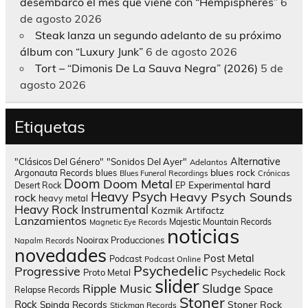
desembarco el mes que viene con “Hempispheres”
6
de agosto 2026
Steak lanza un segundo adelanto de su próximo
álbum con “Luxury Junk”
6 de agosto 2026
Tort – “Dimonis De La Sauva Negra” (2026)
5 de
agosto 2026
Etiquetas
Alternative
"Clásicos Del Género"
"Sonidos Del Ayer"
Adelantos
blues rock
Argonauta Records
blues
Blues Funeral Recordings
Crónicas
Doom
Doom Metal
hard
Experimental
Desert Rock
EP
Heavy Psych
Heavy Psych Sounds
rock
heavy metal
Heavy Rock
Instrumental
Kozmik Artifactz
Lanzamientos
Majestic Mountain Records
Magnetic Eye Records
noticias
Nooirax Producciones
Napalm Records
novedades
Post Metal
Podcast
Podcast Online
Psychedelic
Progressive
Psychedelic Rock
Proto Metal
slider
Sludge
Ripple Music
Space
Relapse Records
Stoner
Rock
Spinda Records
Stoner Rock
Stickman Records