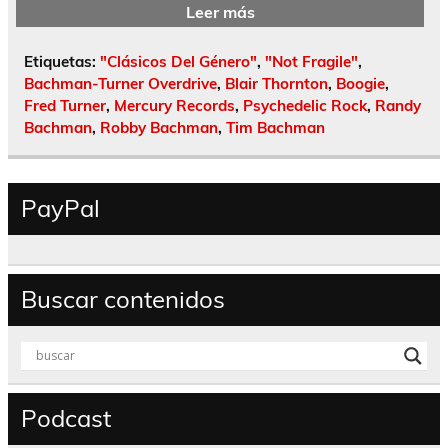
Leer más
Etiquetas:
"Clásicos Del Género"
,
"Not Fragile"
,
Bachman-Turner Overdrive
,
Blair Thornton
,
Boogie
,
Fred Turner
,
Mercury Records
,
Psychedelic Rock
,
Randy
Bachman
,
Robby Bachman
,
Tim Bachman
PayPal
Buscar contenidos
Podcast