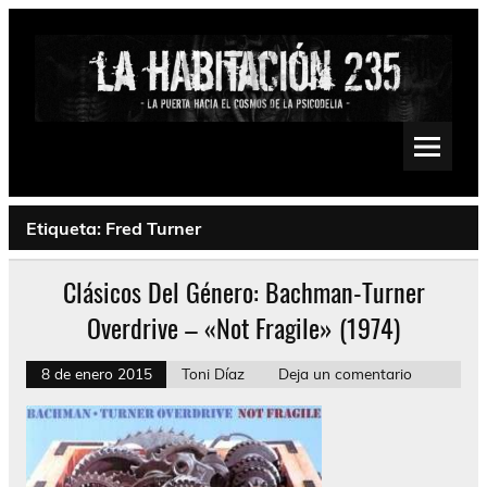
Saltar
al
contenido
La Habitación 235
Psychedelic, Stoner, Doom, Sludge, Fuzz, Space, Drone
Etiqueta:
Fred Turner
Clásicos Del Género: Bachman-Turner
Overdrive – «Not Fragile» (1974)
8 de enero 2015
Toni Díaz
Deja un comentario