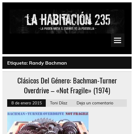
Saltar
al
contenido
La Habitación 235
Psychedelic, Stoner, Doom, Sludge, Fuzz, Space, Drone
Etiqueta:
Randy Bachman
Clásicos Del Género: Bachman-Turner
Overdrive – «Not Fragile» (1974)
8 de enero 2015
Toni Díaz
Deja un comentario