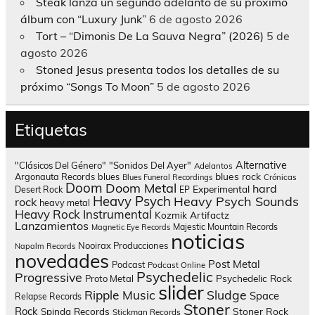
Steak lanza un segundo adelanto de su próximo
álbum con “Luxury Junk”
6 de agosto 2026
Tort – “Dimonis De La Sauva Negra” (2026)
5 de
agosto 2026
Stoned Jesus presenta todos los detalles de su
próximo “Songs To Moon”
5 de agosto 2026
Etiquetas
Alternative
"Clásicos Del Género"
"Sonidos Del Ayer"
Adelantos
blues rock
Argonauta Records
blues
Blues Funeral Recordings
Crónicas
Doom
Doom Metal
hard
Experimental
Desert Rock
EP
Heavy Psych
Heavy Psych Sounds
rock
heavy metal
Heavy Rock
Instrumental
Kozmik Artifactz
Lanzamientos
Majestic Mountain Records
Magnetic Eye Records
noticias
Nooirax Producciones
Napalm Records
novedades
Post Metal
Podcast
Podcast Online
Psychedelic
Progressive
Psychedelic Rock
Proto Metal
slider
Sludge
Ripple Music
Space
Relapse Records
Stoner
Rock
Spinda Records
Stoner Rock
Stickman Records