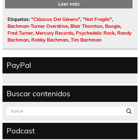
Leer más
Etiquetas:
"Clásicos Del Género"
,
"Not Fragile"
,
Bachman-Turner Overdrive
,
Blair Thornton
,
Boogie
,
Fred Turner
,
Mercury Records
,
Psychedelic Rock
,
Randy
Bachman
,
Robby Bachman
,
Tim Bachman
PayPal
Buscar contenidos
Podcast