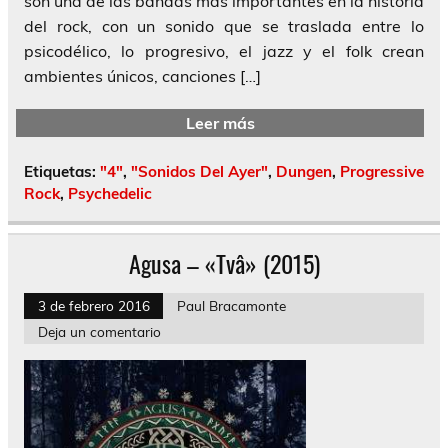
son una de las bandas más importantes en la historia
del rock, con un sonido que se traslada entre lo
psicodélico, lo progresivo, el jazz y el folk crean
ambientes únicos, canciones […]
Leer más
Etiquetas:
"4"
,
"Sonidos Del Ayer"
,
Dungen
,
Progressive
Rock
,
Psychedelic
Agusa – «Tvâ» (2015)
3 de febrero 2016
Paul Bracamonte
Deja un comentario