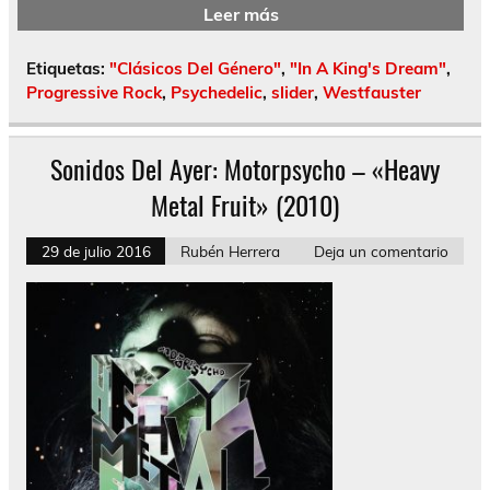
Leer más
Etiquetas:
"Clásicos Del Género"
,
"In A King's Dream"
,
Progressive Rock
,
Psychedelic
,
slider
,
Westfauster
Sonidos Del Ayer: Motorpsycho – «Heavy
Metal Fruit» (2010)
29 de julio 2016
Rubén Herrera
Deja un comentario