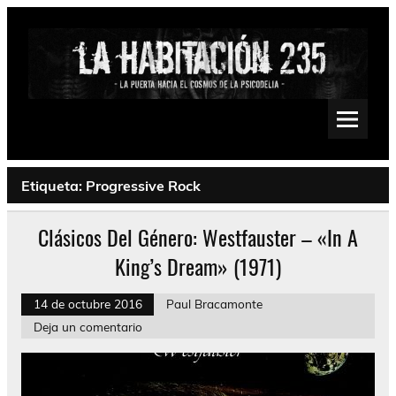
Saltar
al
contenido
La Habitación 235
Psychedelic, Stoner, Doom, Sludge, Fuzz, Space, Drone
Etiqueta:
Progressive Rock
Clásicos Del Género: Westfauster – «In A
King’s Dream» (1971)
14 de octubre 2016
Paul Bracamonte
Deja un comentario