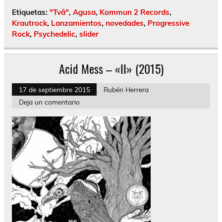
Etiquetas:
"Tvâ"
,
Agusa
,
Kommun 2 Records
,
Krautrock
,
Lanzamientos
,
novedades
,
Progressive
Rock
,
Psychedelic
,
slider
Acid Mess – «II» (2015)
17 de septiembre 2015
Rubén Herrera
Deja un comentario