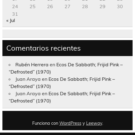
24
25
26
27
28
29
30
31
« Jul
Comentarios recientes
Rubén Herrera
en
Ecos De Sabbath; Frijid Pink –
“Defrosted” (1970)
Juan Araya
en
Ecos De Sabbath; Frijid Pink –
“Defrosted” (1970)
Juan Araya
en
Ecos De Sabbath; Frijid Pink –
“Defrosted” (1970)
Funciona con
WordPress
y
Leeway
.