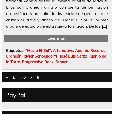
nacional venida desde la misma capital de Madrid.
Ellos son Craneón un trío con cierta denominación
atmosférica y un sinfín de diversidad de géneros que
cruzan el largo y ancho de “Hacia El Sol” el primer
álbum de estudio de esta nueva formación. De las […]
Leer más
Etiquetas:
"Hacia El Sol"
,
Alternative
,
Anomia Records
,
Craneón
,
Javier Schoendorff
,
José Luis Serzo
,
Juanjo de
la Torre
,
Progressive Rock
,
Stoner
«
1
…
6
7
8
PayPal