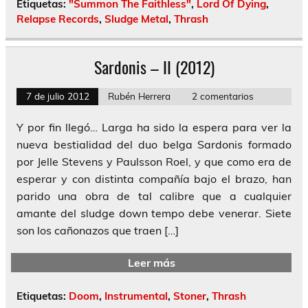
Etiquetas:
"Summon The Faithless"
,
Lord Of Dying
,
Relapse Records
,
Sludge Metal
,
Thrash
Sardonis – II (2012)
7 de julio 2012
Rubén Herrera
2 comentarios
Y por fin llegó… Larga ha sido la espera para ver la
nueva bestialidad del duo belga Sardonis formado
por Jelle Stevens y Paulsson Roel, y que como era de
esperar y con distinta compañía bajo el brazo, han
parido una obra de tal calibre que a cualquier
amante del sludge down tempo debe venerar. Siete
son los cañonazos que traen […]
Leer más
Etiquetas:
Doom
,
Instrumental
,
Stoner
,
Thrash