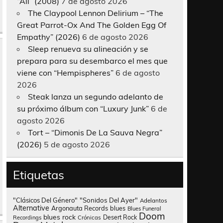
“All” (2008)
7 de agosto 2026
The Claypool Lennon Delirium – “The
Great Parrot-Ox And The Golden Egg Of
Empathy” (2026)
6 de agosto 2026
Sleep renueva su alineación y se
prepara para su desembarco el mes que
viene con “Hempispheres”
6 de agosto
2026
Steak lanza un segundo adelanto de
su próximo álbum con “Luxury Junk”
6 de
agosto 2026
Tort – “Dimonis De La Sauva Negra”
(2026)
5 de agosto 2026
Etiquetas
"Clásicos Del Género"
"Sonidos Del Ayer"
Adelantos
Alternative
Argonauta Records
blues
Blues Funeral
Doom
blues rock
Desert Rock
Recordings
Crónicas