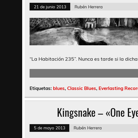
21 de junio 2013
Rubén Herrera
“La Habitación 235”. Nunca es tarde si la dicha
Etiquetas:
blues
,
Classic Blues
,
Everlasting Recor
Kingsnake – «One Eye
5 de mayo 2013
Rubén Herrera