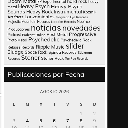
Doom Metal
hard rock
Experimental
heavy
EP
Heavy Psych
Heavy Psych
metal
Sounds
Heavy Rock
Instrumental
Kozmik
Lanzamientos
Artifactz
Magnetic Eye Records
Nooirax
Majestic Mountain Records
Napalm Records
noticias
novedades
Producciones
Progressive
Post Metal
Podcast
Podcast Online
Psychedelic
Psychedelic Rock
Proto Metal
slider
Ripple Music
Relapse Records
Sludge
Space Rock
Spinda Records
Stickman
Stoner
Stoner Rock
Records
Tee Pee Records
Publicaciones por Fecha
AGOSTO 2026
L
M
X
J
V
S
D
1
2
3
4
5
6
7
8
9
10
11
12
13
14
15
16