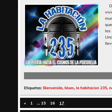
Des
viv
mun
que
las
Una
lle
Etiquetas:
Bienvenida
,
blues
,
la habitacion 235
,
n
«
1
…
15
16
17