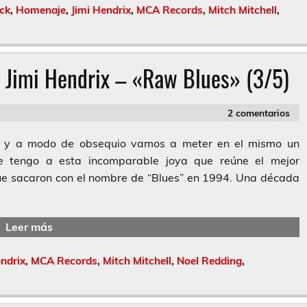
ck
,
Homenaje
,
Jimi Hendrix
,
MCA Records
,
Mitch Mitchell
,
 Jimi Hendrix – «Raw Blues» (3/5)
2 comentarios
clo y a modo de obsequio vamos a meter en el mismo un
o le tengo a esta incomparable joya que reúne el mejor
que sacaron con el nombre de “Blues” en 1994. Una década
Leer más
endrix
,
MCA Records
,
Mitch Mitchell
,
Noel Redding
,