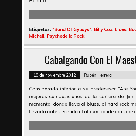
Hendrix […]
Etiquetas:
"Band Of Gypsys"
,
Billy Cox
,
blues
,
Bud
Michell
,
Psychedelic Rock
Cabalgando Con El Maest
18 de noviembre 2012
Rubén Herrera
Considerado inferior a su predecesor “Are Yo
mejores composiciones de la carrera de Jimi 
momento, donde lleva al blues, al hard rock me
llevado antes. Siendo el álbum donde más me 