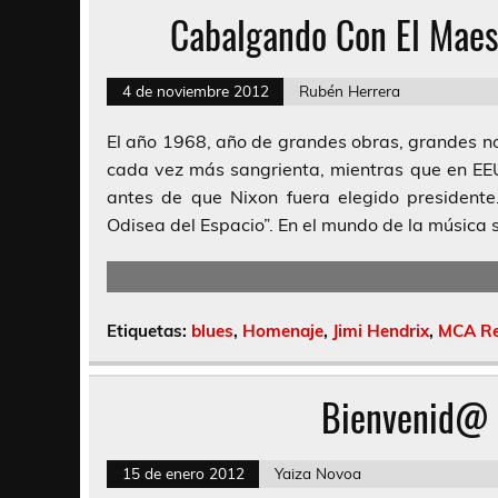
Cabalgando Con El Maest
4 de noviembre 2012
Rubén Herrera
El año 1968, año de grandes obras, grandes n
cada vez más sangrienta, mientras que en EE
antes de que Nixon fuera elegido presidente
Odisea del Espacio”. En el mundo de la música 
Etiquetas:
blues
,
Homenaje
,
Jimi Hendrix
,
MCA Re
Bienvenid@ 
15 de enero 2012
Yaiza Novoa