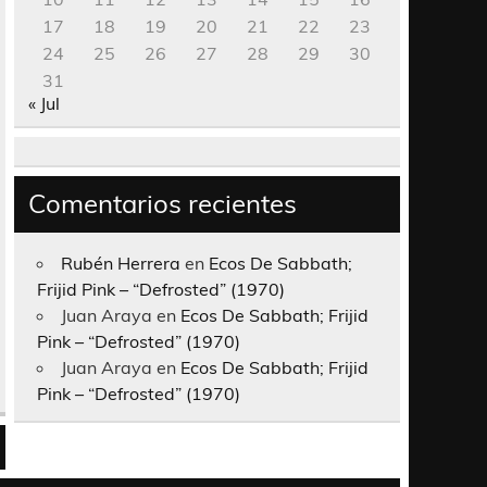
17
18
19
20
21
22
23
24
25
26
27
28
29
30
31
« Jul
Comentarios recientes
Rubén Herrera
en
Ecos De Sabbath;
Frijid Pink – “Defrosted” (1970)
Juan Araya
en
Ecos De Sabbath; Frijid
Pink – “Defrosted” (1970)
Juan Araya
en
Ecos De Sabbath; Frijid
Pink – “Defrosted” (1970)