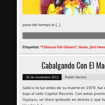
paso del tiempo le […]
Etiquetas:
"Clásicos Del Género"
,
blues
,
Jimi Hen
Cabalgando Con El Ma
28 de noviembre 2012
Rubén Herrera
Salió a la luz antes de su muerte en 1970, fue 
bajo el sello Capitol Records. Con estas prem
Gypsys«, un disco grabado en directo y que fu