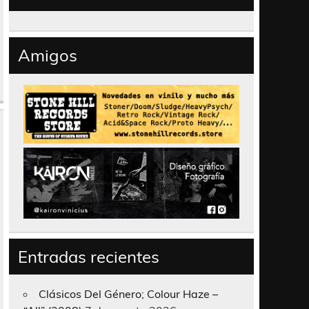
Amigos
Entradas recientes
Clásicos Del Género; Colour Haze –