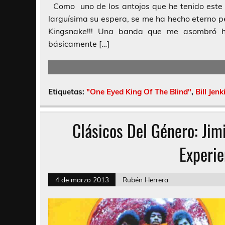
Como uno de los antojos que he tenido este 
larguísima su espera, se me ha hecho eterno pe
Kingsnake!!! Una banda que me asombró h
básicamente […]
Etiquetas:
"One Eyed King Of The Blind"
,
Bill Jenk
Clásicos Del Género: Jim
Experi
4 de marzo 2013
Rubén Herrera