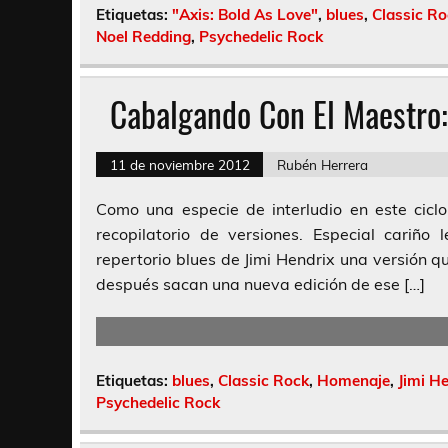
Etiquetas:
"Axis: Bold As Love"
,
blues
,
Classic Ro
Noel Redding
,
Psychedelic Rock
Cabalgando Con El Maestro:
11 de noviembre 2012
Rubén Herrera
Como una especie de interludio en este ci
recopilatorio de versiones. Especial cariñ
repertorio blues de Jimi Hendrix una versión 
después sacan una nueva edición de ese […]
Etiquetas:
blues
,
Classic Rock
,
Homenaje
,
Jimi H
Psychedelic Rock