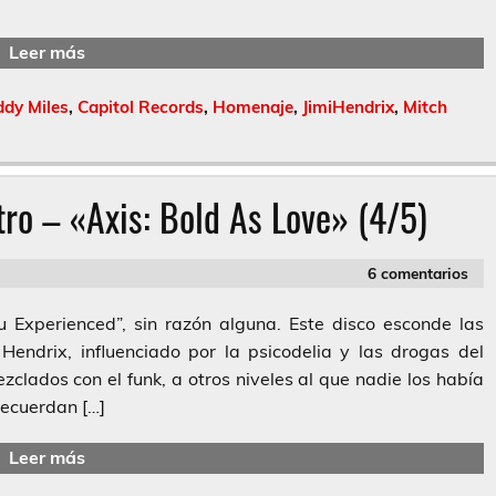
Leer más
dy Miles
,
Capitol Records
,
Homenaje
,
JimiHendrix
,
Mitch
ro – «Axis: Bold As Love» (4/5)
6 comentarios
u Experienced”, sin razón alguna. Este disco esconde las
Hendrix, influenciado por la psicodelia y las drogas del
zclados con el funk, a otros niveles al que nadie los había
recuerdan […]
Leer más