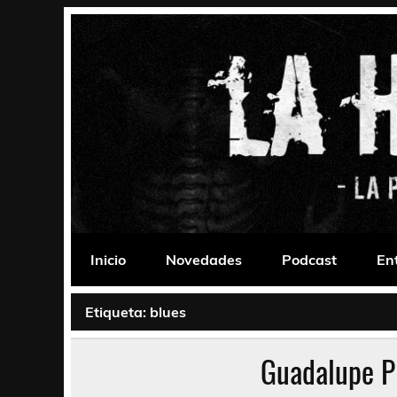
Saltar
al
contenido
La Habitación 235
Psychedelic, Stoner, Doom, Sludge, Fuzz, Space,
Inicio
Novedades
Podcast
En
Etiqueta:
blues
Guadalupe P