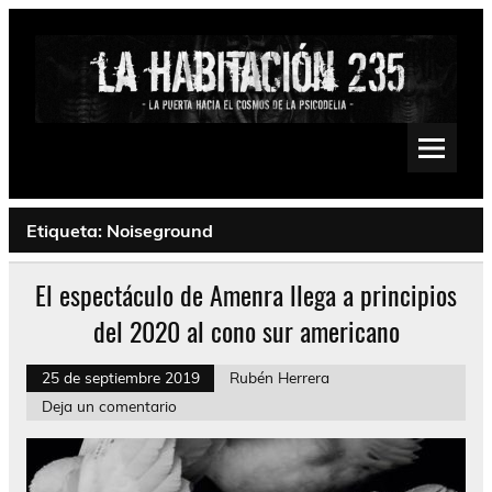
Saltar
al
contenido
La Habitación 235
Psychedelic, Stoner, Doom, Sludge, Fuzz, Space, Drone
Etiqueta:
Noiseground
El espectáculo de Amenra llega a principios
del 2020 al cono sur americano
25 de septiembre 2019
Rubén Herrera
Deja un comentario