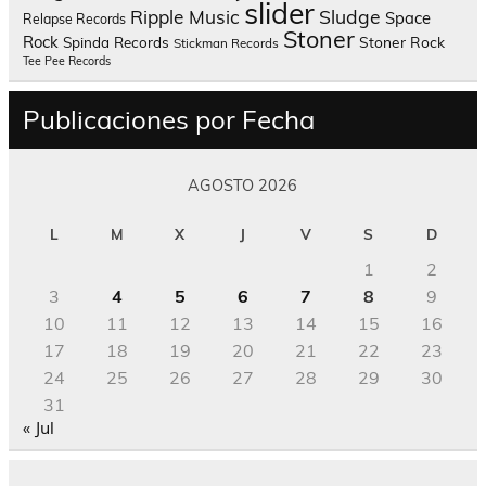
slider
Sludge
Ripple Music
Space
Relapse Records
Stoner
Rock
Spinda Records
Stoner Rock
Stickman Records
Tee Pee Records
Publicaciones por Fecha
AGOSTO 2026
L
M
X
J
V
S
D
1
2
3
4
5
6
7
8
9
10
11
12
13
14
15
16
17
18
19
20
21
22
23
24
25
26
27
28
29
30
31
« Jul