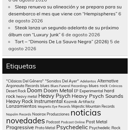
Sleep renueva su alineación y se prepara para su
desembarco el mes que viene con “Hempispheres”
6
de agosto 2026
Steak lanza un segundo adelanto de su próximo
álbum con “Luxury Junk”
6 de agosto 2026
Tort – “Dimonis De La Sauva Negra” (2026)
5 de
agosto 2026
Etiquetas
Alternative
"Clásicos Del Género"
"Sonidos Del Ayer"
Adelantos
blues rock
Argonauta Records
blues
Blues Funeral Recordings
Crónicas
Doom
Doom Metal
hard
Experimental
Desert Rock
EP
Heavy Psych
Heavy Psych Sounds
rock
heavy metal
Heavy Rock
Instrumental
Kozmik Artifactz
Lanzamientos
Majestic Mountain Records
Magnetic Eye Records
noticias
Nooirax Producciones
Napalm Records
novedades
Post Metal
Podcast
Podcast Online
Psychedelic
Progressive
Psychedelic Rock
Proto Metal