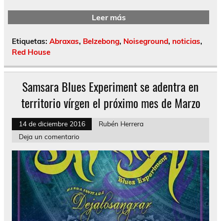
Leer más
Etiquetas:
Abraxas
,
Belzebong
,
Noiseground
,
noticias
,
Red House
Samsara Blues Experiment se adentra en
territorio vírgen el próximo mes de Marzo
14 de diciembre 2016
Rubén Herrera
Deja un comentario