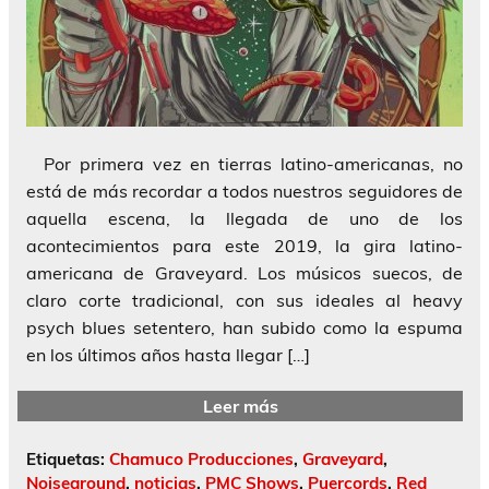
Por primera vez en tierras latino-americanas, no
está de más recordar a todos nuestros seguidores de
aquella escena, la llegada de uno de los
acontecimientos para este 2019, la gira latino-
americana de Graveyard. Los músicos suecos, de
claro corte tradicional, con sus ideales al heavy
psych blues setentero, han subido como la espuma
en los últimos años hasta llegar […]
Leer más
Etiquetas:
Chamuco Producciones
,
Graveyard
,
Noiseground
,
noticias
,
PMC Shows
,
Puercords
,
Red