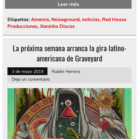
Leer más
Etiquetas:
Amenra
,
Noiseground
,
noticias
,
Red House
Producciones
,
Xaninho Discos
La próxima semana arranca la gira latino-
americana de Graveyard
3 de mayo 2019
Rubén Herrera
Deja un comentario