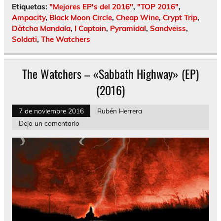
Etiquetas:
"Mejores EP's del 2016"
,
"TOP 2016"
,
Ampacity
,
Black Moon Circle
,
Cheap Wine
,
Crypt Trip
,
Dätcha Mandala
,
I Captain
,
Pyramidal
,
Sandveiss
,
Soldati
,
The Watchers
The Watchers – «Sabbath Highway» (EP)
(2016)
7 de noviembre 2016
Rubén Herrera
Deja un comentario