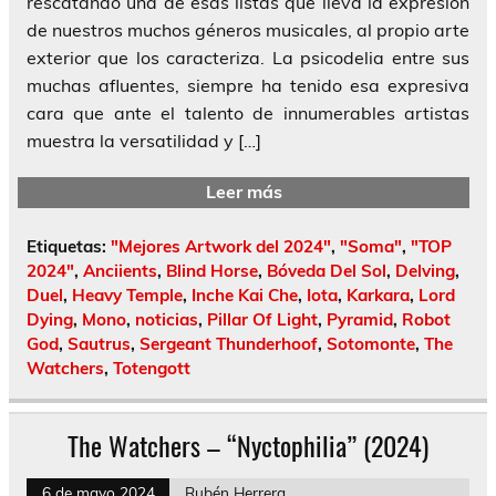
rescatando una de esas listas que lleva la expresión
de nuestros muchos géneros musicales, al propio arte
exterior que los caracteriza. La psicodelia entre sus
muchas afluentes, siempre ha tenido esa expresiva
cara que ante el talento de innumerables artistas
muestra la versatilidad y […]
Leer más
Etiquetas:
"Mejores Artwork del 2024"
,
"Soma"
,
"TOP
2024"
,
Anciients
,
Blind Horse
,
Bóveda Del Sol
,
Delving
,
Duel
,
Heavy Temple
,
Inche Kai Che
,
Iota
,
Karkara
,
Lord
Dying
,
Mono
,
noticias
,
Pillar Of Light
,
Pyramid
,
Robot
God
,
Sautrus
,
Sergeant Thunderhoof
,
Sotomonte
,
The
Watchers
,
Totengott
The Watchers – “Nyctophilia” (2024)
6 de mayo 2024
Rubén Herrera