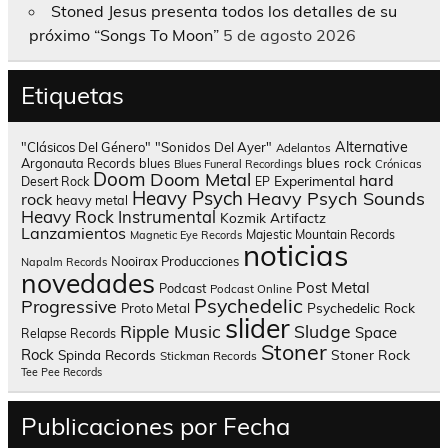
Stoned Jesus presenta todos los detalles de su
próximo “Songs To Moon”
5 de agosto 2026
Etiquetas
Alternative
"Clásicos Del Género"
"Sonidos Del Ayer"
Adelantos
blues rock
Argonauta Records
blues
Blues Funeral Recordings
Crónicas
Doom
Doom Metal
hard
Experimental
Desert Rock
EP
Heavy Psych
Heavy Psych Sounds
rock
heavy metal
Heavy Rock
Instrumental
Kozmik Artifactz
Lanzamientos
Majestic Mountain Records
Magnetic Eye Records
noticias
Nooirax Producciones
Napalm Records
novedades
Post Metal
Podcast
Podcast Online
Psychedelic
Progressive
Psychedelic Rock
Proto Metal
slider
Sludge
Ripple Music
Space
Relapse Records
Stoner
Rock
Spinda Records
Stoner Rock
Stickman Records
Tee Pee Records
Publicaciones por Fecha