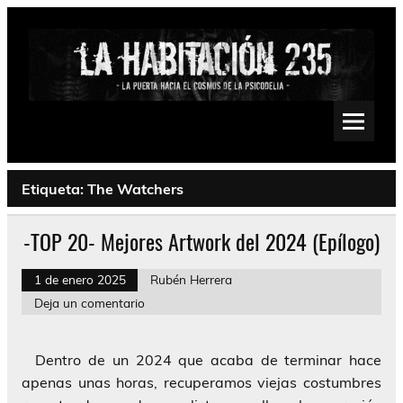
Saltar
al
contenido
La Habitación 235
Psychedelic, Stoner, Doom, Sludge, Fuzz, Space, Drone
Etiqueta:
The Watchers
-TOP 20- Mejores Artwork del 2024 (Epílogo)
1 de enero 2025
Rubén Herrera
Deja un comentario
Dentro de un 2024 que acaba de terminar hace
apenas unas horas, recuperamos viejas costumbres