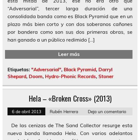
esta mitad de 2013, ese no era otro que
“Adversarial”, tercer larga duración de una
consolidada banda como es Black Pyramid que en un
plazo más bien corto y con dos soberanos cañones
por bandera como son sus dos primeras obras, se
han ganado a un público redimido […]
Leer más
Etiquetas:
"Adversarial"
,
Black Pyramid
,
Darryl
Shepard
,
Doom
,
Hydro-Phonic Records
,
Stoner
Hela – «Broken Cross» (2013)
6 de abril 2013
Rubén Herrera
Deja un comentario
De las cenizas de The Sand Collector resurge esta
nueva banda llamada Hela. Con varios adelantos