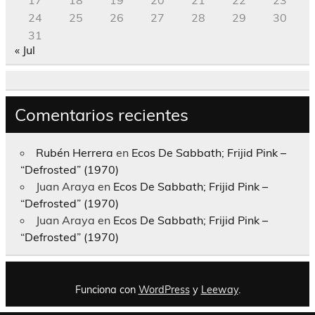
24
25
26
27
28
29
30
31
« Jul
Comentarios recientes
Rubén Herrera
en
Ecos De Sabbath; Frijid Pink –
“Defrosted” (1970)
Juan Araya
en
Ecos De Sabbath; Frijid Pink –
“Defrosted” (1970)
Juan Araya
en
Ecos De Sabbath; Frijid Pink –
“Defrosted” (1970)
Funciona con
WordPress
y
Leeway
.