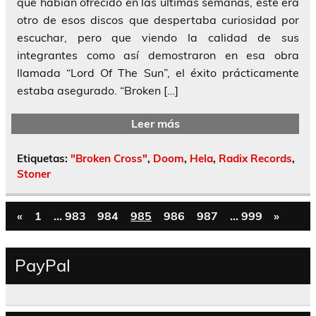
que habían ofrecido en las últimas semanas, este era
otro de esos discos que despertaba curiosidad por
escuchar, pero que viendo la calidad de sus
integrantes como así demostraron en esa obra
llamada “Lord Of The Sun”, el éxito prácticamente
estaba asegurado. “Broken […]
Leer más
Etiquetas:
"Broken Cross"
,
Doom
,
Hela
,
Radix Records
,
Stoner
«
1
…
983
984
985
986
987
…
999
»
PayPal