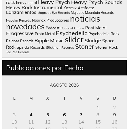
Heavy Psych
Heavy Psych Sounds
rock
heavy metal
Heavy Rock
Instrumental
Kozmik Artifactz
Lanzamientos
Majestic Mountain Records
Magnetic Eye Records
noticias
Nooirax Producciones
Napalm Records
novedades
Post Metal
Podcast
Podcast Online
Psychedelic
Progressive
Psychedelic Rock
Proto Metal
slider
Sludge
Ripple Music
Space
Relapse Records
Stoner
Rock
Spinda Records
Stoner Rock
Stickman Records
Tee Pee Records
Publicaciones por Fecha
AGOSTO 2026
L
M
X
J
V
S
D
1
2
3
4
5
6
7
8
9
10
11
12
13
14
15
16
17
18
19
20
21
22
23