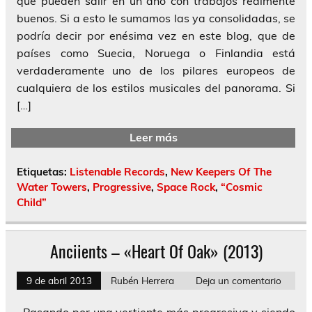
que pueden salir en un año con trabajos realmente
buenos. Si a esto le sumamos las ya consolidadas, se
podría decir por enésima vez en este blog, que de
países como Suecia, Noruega o Finlandia está
verdaderamente uno de los pilares europeos de
cualquiera de los estilos musicales del panorama. Si
[…]
Leer más
Etiquetas:
Listenable Records
,
New Keepers Of The
Water Towers
,
Progressive
,
Space Rock
,
“Cosmic
Child”
Anciients – «Heart Of Oak» (2013)
9 de abril 2013
Rubén Herrera
Deja un comentario
Pasando por una vertiente más progresiva y siendo