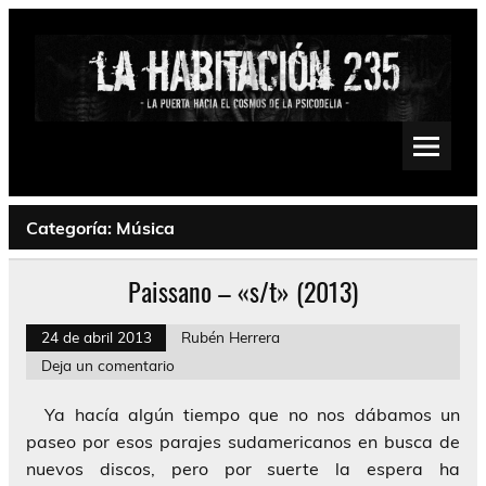
Saltar
al
contenido
La Habitación 235
Psychedelic, Stoner, Doom, Sludge, Fuzz, Space, Drone
Categoría:
Música
Paissano – «s/t» (2013)
24 de abril 2013
Rubén Herrera
Deja un comentario
Ya hacía algún tiempo que no nos dábamos un
paseo por esos parajes sudamericanos en busca de
nuevos discos, pero por suerte la espera ha