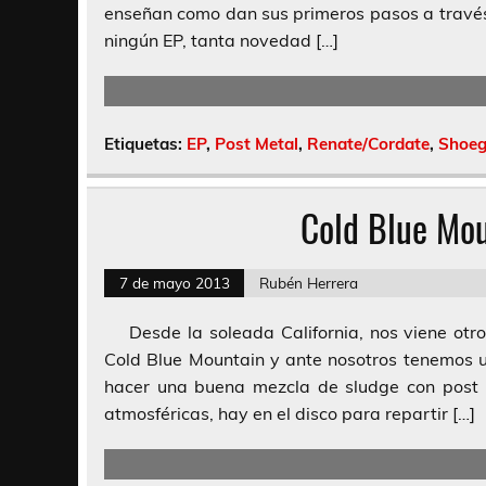
enseñan como dan sus primeros pasos a travé
ningún EP, tanta novedad […]
Etiquetas:
EP
,
Post Metal
,
Renate/Cordate
,
Shoeg
Cold Blue Mou
7 de mayo 2013
Rubén Herrera
Desde la soleada California, nos viene otr
Cold Blue Mountain y ante nosotros tenemos u
hacer una buena mezcla de sludge con post 
atmosféricas, hay en el disco para repartir […]