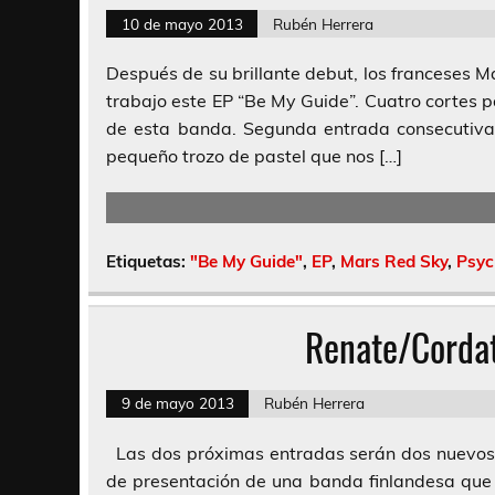
10 de mayo 2013
Rubén Herrera
Después de su brillante debut, los franceses 
trabajo este EP “Be My Guide”. Cuatro cortes 
de esta banda. Segunda entrada consecutiva
pequeño trozo de pastel que nos […]
Etiquetas:
"Be My Guide"
,
EP
,
Mars Red Sky
,
Psyc
Renate/Cordat
9 de mayo 2013
Rubén Herrera
Las dos próximas entradas serán dos nuevos E
de presentación de una banda finlandesa que 