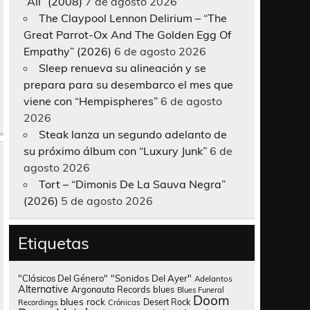
“All” (2008)
7 de agosto 2026
The Claypool Lennon Delirium – “The
Great Parrot-Ox And The Golden Egg Of
Empathy” (2026)
6 de agosto 2026
Sleep renueva su alineación y se
prepara para su desembarco el mes que
viene con “Hempispheres”
6 de agosto
2026
Steak lanza un segundo adelanto de
su próximo álbum con “Luxury Junk”
6 de
agosto 2026
Tort – “Dimonis De La Sauva Negra”
(2026)
5 de agosto 2026
Etiquetas
"Clásicos Del Género"
"Sonidos Del Ayer"
Adelantos
Alternative
Argonauta Records
blues
Blues Funeral
Doom
blues rock
Desert Rock
Recordings
Crónicas