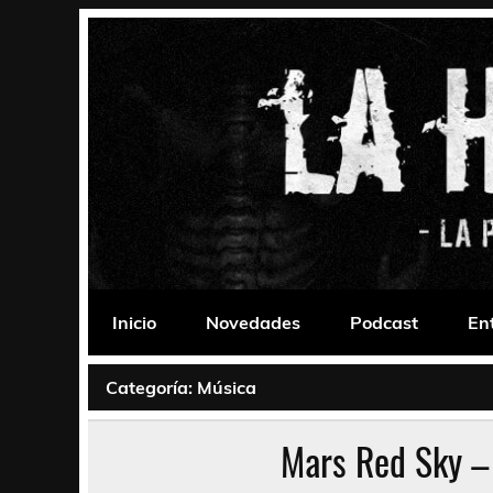
Saltar
al
contenido
La Habitación 235
Psychedelic, Stoner, Doom, Sludge, Fuzz, Space,
Inicio
Novedades
Podcast
En
Categoría:
Música
Mars Red Sky –