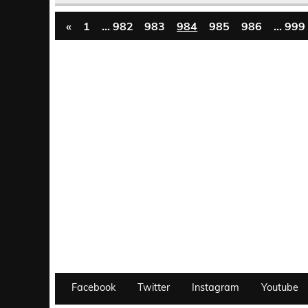
«
1
…
982
983
984
985
986
…
999
Facebook
Twitter
Instagram
Youtube