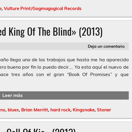
e
,
Vulture Print/Gogmagogical Records
d King Of The Blind» (2013)
Deja un comentario
año llega uno de los trabajos que hasta me ha aparecido
ro bueno por fin lo puedo decir…. Ya esta aquí el nuevo de
ace tres años con el gran “Book Of Promises” y que
Leer más
ins
,
blues
,
Brian Merritt
,
hard rock
,
Kingsnake
,
Stoner