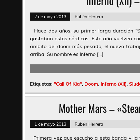
Inferno (XII) 
2 de mayo 2013
Rubén Herrera
Hace dos años, su primer larga duración “
gastaban estos nórdicos. Este año vuelven con
ámbito del doom más pesado, el nuevo trabajo
arriba. Su nombre es Inferno […]
Etiquetas:
"Call Of Kia"
,
Doom
,
Inferno (XII)
,
Slud
Mother Mars – «Ste
1 de mayo 2013
Rubén Herrera
Primera vez que escucho a esta banda y la v