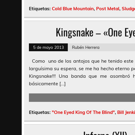
Etiquetas:
Cold Blue Mountain
,
Post Metal
,
Sludg
Kingsnake – «One Eye
5 de mayo 2013
Rubén Herrera
Como uno de los antojos que he tenido este 
larguísima su espera, se me ha hecho eterno pe
Kingsnake!!! Una banda que me asombró h
básicamente […]
Etiquetas:
"One Eyed King Of The Blind"
,
Bill Jenk