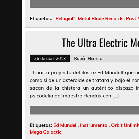
Etiquetas:
"Pelagial"
,
Metal Blade Records
,
Post 
The Ultra Electric M
26 de abril 2013
Rubén Herrera
Cuarto proyecto del ilustre Ed Mundell que no
como si de un asteroide se tratará y bajo el n
sacan de la chistera un auténtico discazo 
psicodelia del maestro Hendrix con […]
Etiquetas:
Ed Mundell
,
Instrumental
,
Orbit Unlim
Mega Galactic