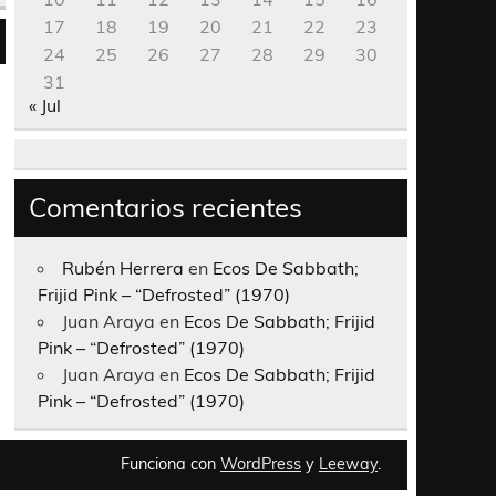
17
18
19
20
21
22
23
24
25
26
27
28
29
30
31
« Jul
Comentarios recientes
Rubén Herrera
en
Ecos De Sabbath;
Frijid Pink – “Defrosted” (1970)
Juan Araya
en
Ecos De Sabbath; Frijid
Pink – “Defrosted” (1970)
Juan Araya
en
Ecos De Sabbath; Frijid
Pink – “Defrosted” (1970)
Funciona con
WordPress
y
Leeway
.