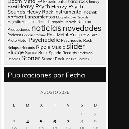
Doom Metal
hard rock
Experimental
heavy
EP
Heavy Psych
Heavy Psych
metal
Sounds
Heavy Rock
Instrumental
Kozmik
Lanzamientos
Artifactz
Magnetic Eye Records
Nooirax
Majestic Mountain Records
Napalm Records
noticias
novedades
Producciones
Progressive
Post Metal
Podcast
Podcast Online
Psychedelic
Psychedelic Rock
Proto Metal
slider
Ripple Music
Relapse Records
Sludge
Space Rock
Spinda Records
Stickman
Stoner
Stoner Rock
Records
Tee Pee Records
Publicaciones por Fecha
AGOSTO 2026
L
M
X
J
V
S
D
1
2
3
4
5
6
7
8
9
10
11
12
13
14
15
16