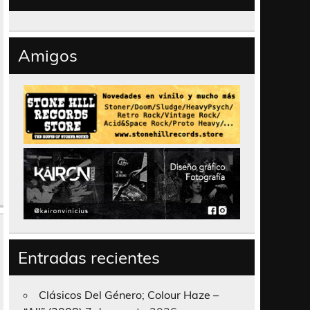
Amigos
Entradas recientes
Clásicos Del Género; Colour Haze –