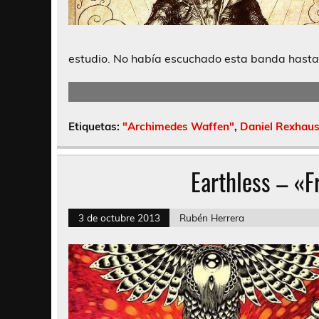
estudio. No había escuchado esta banda hasta a
Etiquetas:
"Archimedes Waffen"
,
Daniel Rexhau
Earthless – «
3 de octubre 2013
Rubén Herrera