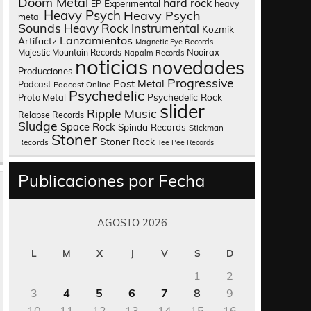
Doom Metal
hard rock
Experimental
heavy
EP
Heavy Psych
Heavy Psych
metal
Sounds
Heavy Rock
Instrumental
Kozmik
Lanzamientos
Artifactz
Magnetic Eye Records
Nooirax
Majestic Mountain Records
Napalm Records
noticias
novedades
Producciones
Progressive
Post Metal
Podcast
Podcast Online
Psychedelic
Psychedelic Rock
Proto Metal
slider
Ripple Music
Relapse Records
Sludge
Space Rock
Spinda Records
Stickman
Stoner
Stoner Rock
Records
Tee Pee Records
Publicaciones por Fecha
AGOSTO 2026
L
M
X
J
V
S
D
1
2
3
4
5
6
7
8
9
10
11
12
13
14
15
16