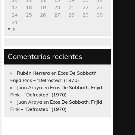
17
18
19
20
21
22
23
24
25
26
27
28
29
30
31
« Jul
Comentarios recientes
Rubén Herrera
en
Ecos De Sabbath;
Frijid Pink – “Defrosted” (1970)
Juan Araya
en
Ecos De Sabbath; Frijid
Pink – “Defrosted” (1970)
Juan Araya
en
Ecos De Sabbath; Frijid
Pink – “Defrosted” (1970)