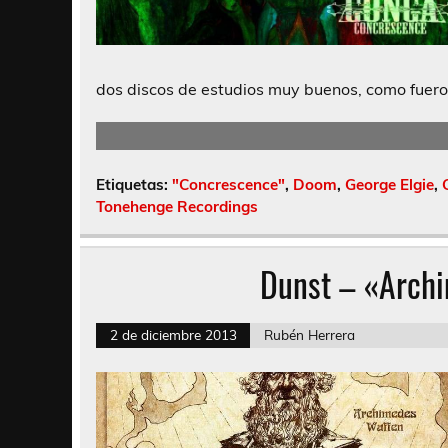
dos discos de estudios muy buenos, como fuer
Etiquetas:
"Concrescence"
,
Doom
,
George Elgie
,
Tonehenge Recordings
Dunst – «Arch
2 de diciembre 2013
Rubén Herrera