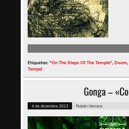
Etiquetas:
"On The Steps Of The Temple"
,
Doom
Tempel
Gonga – «Co
4 de diciembre 2013
Rubén Herrera