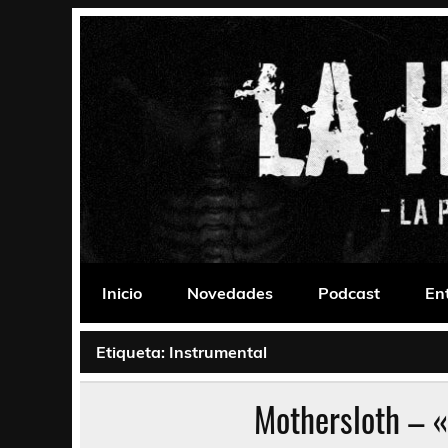
Saltar
al
contenido
La Habitación 235
Psychedelic, Stoner, Doom, Sludge, Fuzz, Space,
Inicio
Novedades
Podcast
En
Etiqueta:
Instrumental
Mothersloth – 