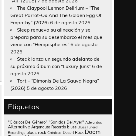
“All” (2008)
7 de agosto 2026
The Claypool Lennon Delirium – “The
Great Parrot-Ox And The Golden Egg Of
Empathy” (2026)
6 de agosto 2026
Sleep renueva su alineación y se
prepara para su desembarco el mes que
viene con “Hempispheres”
6 de agosto
2026
Steak lanza un segundo adelanto de
su próximo álbum con “Luxury Junk”
6 de
agosto 2026
Tort – “Dimonis De La Sauva Negra”
(2026)
5 de agosto 2026
Etiquetas
"Clásicos Del Género"
"Sonidos Del Ayer"
Adelantos
Alternative
Argonauta Records
blues
Blues Funeral
Doom
blues rock
Desert Rock
Recordings
Crónicas