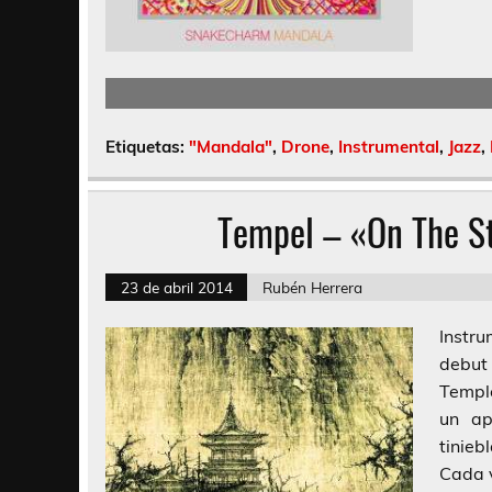
Etiquetas:
"Mandala"
,
Drone
,
Instrumental
,
Jazz
,
Tempel – «On The S
23 de abril 2014
Rubén Herrera
Instr
debut
Temple
un ap
tinie
Cada v