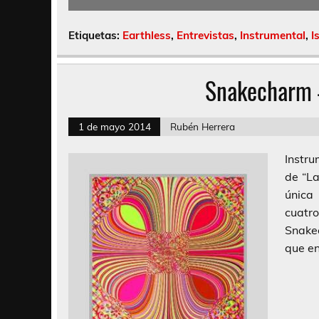
Etiquetas:
Earthless
,
Entrevistas
,
Instrumental
,
I
Snakecharm 
1 de mayo 2014
Rubén Herrera
Instru
de “La
única
cuatr
Snake
que en