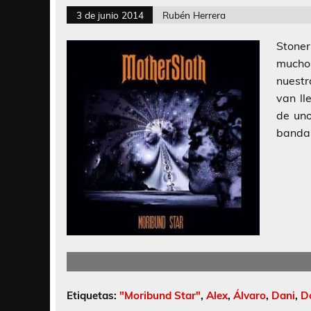
3 de junio 2014
Rubén Herrera
Stoner
mucho
nuestr
van ll
de uno
banda 
Etiquetas:
"Moribund Star"
,
Alex
,
Álvaro
,
Dani
,
D