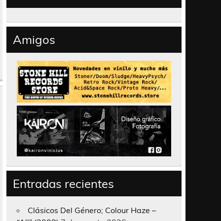
Amigos
Entradas recientes
Clásicos Del Género; Colour Haze –