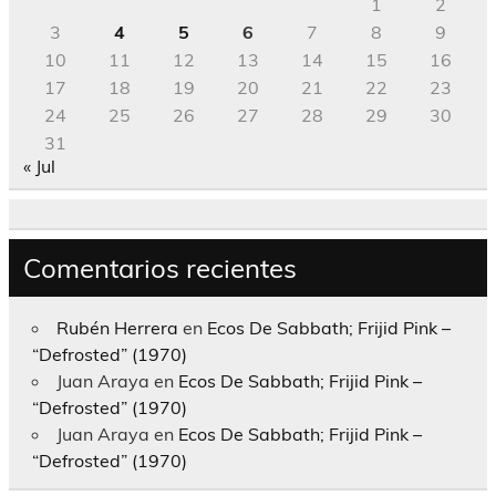
1
2
3
4
5
6
7
8
9
10
11
12
13
14
15
16
17
18
19
20
21
22
23
24
25
26
27
28
29
30
31
« Jul
Comentarios recientes
Rubén Herrera
en
Ecos De Sabbath; Frijid Pink –
“Defrosted” (1970)
Juan Araya
en
Ecos De Sabbath; Frijid Pink –
“Defrosted” (1970)
Juan Araya
en
Ecos De Sabbath; Frijid Pink –
“Defrosted” (1970)