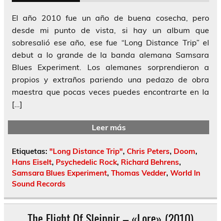
El año 2010 fue un año de buena cosecha, pero
desde mi punto de vista, si hay un album que
sobresalió ese año, ese fue “Long Distance Trip” el
debut a lo grande de la banda alemana Samsara
Blues Experiment. Los alemanes sorprendieron a
propios y extraños pariendo una pedazo de obra
maestra que pocas veces puedes encontrarte en la
[…]
Leer más
Etiquetas:
"Long Distance Trip"
,
Chris Peters
,
Doom
,
Hans Eiselt
,
Psychedelic Rock
,
Richard Behrens
,
Samsara Blues Experiment
,
Thomas Vedder
,
World In
Sound Records
The Flight Of Sleipnir – «Lore» (2010)