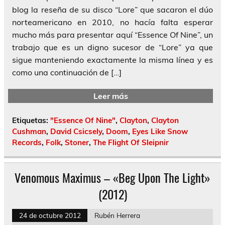
blog la reseña de su disco “Lore” que sacaron el dúo
norteamericano en 2010, no hacía falta esperar
mucho más para presentar aquí “Essence Of Nine”, un
trabajo que es un digno sucesor de “Lore” ya que
sigue manteniendo exactamente la misma línea y es
como una continuación de […]
Leer más
Etiquetas:
"Essence Of Nine"
,
Clayton
,
Clayton
Cushman
,
David Csicsely
,
Doom
,
Eyes Like Snow
Records
,
Folk
,
Stoner
,
The Flight Of Sleipnir
Venomous Maximus – «Beg Upon The Light»
(2012)
24 de octubre 2012
Rubén Herrera