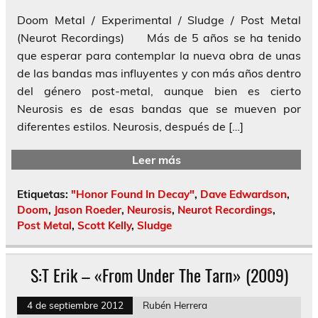
Doom Metal / Experimental / Sludge / Post Metal
(Neurot Recordings) Más de 5 años se ha tenido
que esperar para contemplar la nueva obra de unas
de las bandas mas influyentes y con más años dentro
del género post-metal, aunque bien es cierto
Neurosis es de esas bandas que se mueven por
diferentes estilos. Neurosis, después de […]
Leer más
Etiquetas:
"Honor Found In Decay"
,
Dave Edwardson
,
Doom
,
Jason Roeder
,
Neurosis
,
Neurot Recordings
,
Post Metal
,
Scott Kelly
,
Sludge
S:T Erik – «From Under The Tarn» (2009)
4 de septiembre 2012
Rubén Herrera