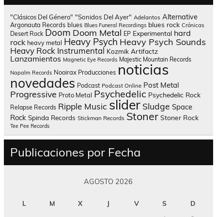
Alternative
"Clásicos Del Género"
"Sonidos Del Ayer"
Adelantos
blues rock
Argonauta Records
blues
Blues Funeral Recordings
Crónicas
Doom
Doom Metal
hard
Experimental
Desert Rock
EP
Heavy Psych
Heavy Psych Sounds
rock
heavy metal
Heavy Rock
Instrumental
Kozmik Artifactz
Lanzamientos
Majestic Mountain Records
Magnetic Eye Records
noticias
Nooirax Producciones
Napalm Records
novedades
Post Metal
Podcast
Podcast Online
Psychedelic
Progressive
Psychedelic Rock
Proto Metal
slider
Sludge
Ripple Music
Space
Relapse Records
Stoner
Rock
Spinda Records
Stoner Rock
Stickman Records
Tee Pee Records
Publicaciones por Fecha
AGOSTO 2026
L
M
X
J
V
S
D