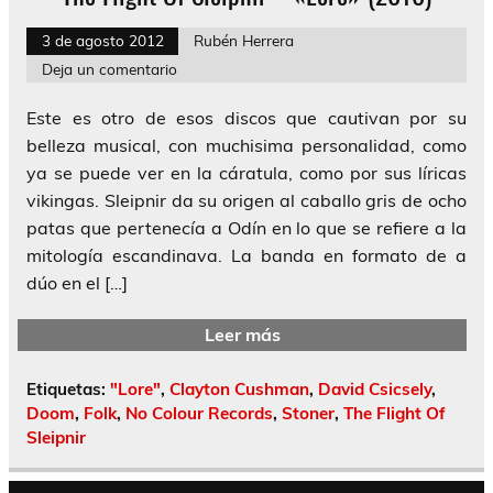
3 de agosto 2012
Rubén Herrera
Deja un comentario
Este es otro de esos discos que cautivan por su
belleza musical, con muchisima personalidad, como
ya se puede ver en la cáratula, como por sus líricas
vikingas. Sleipnir da su origen al caballo gris de ocho
patas que pertenecía a Odín en lo que se refiere a la
mitología escandinava. La banda en formato de a
dúo en el […]
Leer más
Etiquetas:
"Lore"
,
Clayton Cushman
,
David Csicsely
,
Doom
,
Folk
,
No Colour Records
,
Stoner
,
The Flight Of
Sleipnir