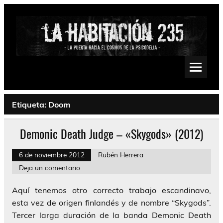
Saltar
al
contenido
La Habitación 235
Psychedelic, Stoner, Doom, Sludge, Fuzz, Space, Drone
Etiqueta:
Doom
Demonic Death Judge – «Skygods» (2012)
6 de noviembre 2012
Rubén Herrera
Deja un comentario
Aquí tenemos otro correcto trabajo escandinavo,
esta vez de origen finlandés y de nombre “Skygods”.
Tercer larga duración de la banda Demonic Death