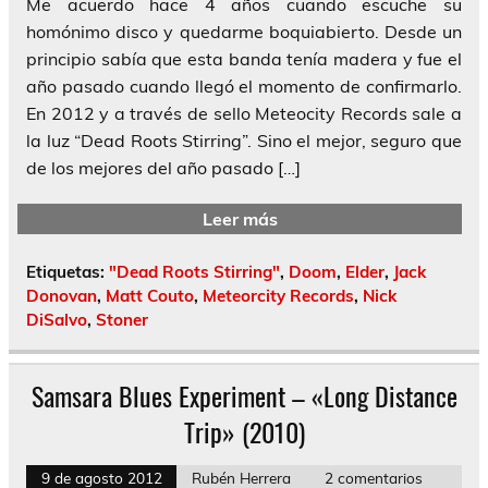
Me acuerdo hace 4 años cuando escuche su
homónimo disco y quedarme boquiabierto. Desde un
principio sabía que esta banda tenía madera y fue el
año pasado cuando llegó el momento de confirmarlo.
En 2012 y a través de sello Meteocity Records sale a
la luz “Dead Roots Stirring”. Sino el mejor, seguro que
de los mejores del año pasado […]
Leer más
Etiquetas:
"Dead Roots Stirring"
,
Doom
,
Elder
,
Jack
Donovan
,
Matt Couto
,
Meteorcity Records
,
Nick
DiSalvo
,
Stoner
Samsara Blues Experiment – «Long Distance
Trip» (2010)
9 de agosto 2012
Rubén Herrera
2 comentarios